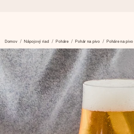
Objednaj dnes, odošleme do 1 prac. dňa
Domov
Nápojový riad
Poháre
Pohár na pivo
Poháre na pivo
Váš darček starostlivo vyrobíme a bleskovo odošleme – aby ste
4,7 (na základe +15 000 recenzií)
Naše darčeky inšpirujú. Zákazníci nás na Google Reviews hodn
Kartička s venovaním zdarma
Vytvorte niečo výnimočné v pár jednoduchých krokoch – s jej m