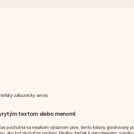
teľský zákaznícky servis
vyrytým textom alebo menom!
 za čas pochutná na nejakom výraznom pive, tento krásny gravírovaný 
ru, aby bol skutočne osobný. Ideálny darček k narodeninám, sviatku