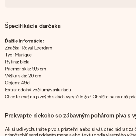
Špecifikácie darčeka
Ďalšie informácie:
Značka: Royal Leerdam
Typ: Munique
Rytina: biela
Priemer skla: 9,5 cm
Výška skla: 20 cm
Objem: 49cl
Extra: odolný voči umývaniu riadu
Chcete mať na pivných sklách vyryté logo? Obráťte sa na náš pria
Prekvapte niekoho so zábavným pohárom piva s 
Ak si radi vychutnáte pivo s priateľmi alebo si váš otec rád raz
prispôsobiť sami pridaním mena alebo textu podľa vlastného výbe