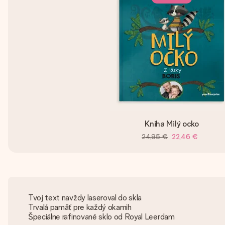
Kniha Milý ocko
24,95 €
22,46 €
Tvoj text navždy laseroval do skla
Trvalá pamäť pre každý okamih
Špeciálne rafinované sklo od Royal Leerdam