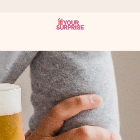
 ho mohli darovať presne v ten správny okamih, keď na tom najviac 
otia známkou 4,7.
enom, vašou fotografiou alebo odkazom, ktorý naozaj zahreje pri sr