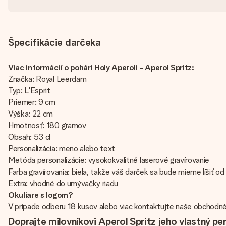
Špecifikácie darčeka
Viac informácií o pohári Holy Aperoli - Aperol Spritz:
Značka: Royal Leerdam
Typ: L'Esprit
Priemer: 9 cm
Výška: 22 cm
Hmotnosť: 180 gramov
Obsah: 53 cl
Personalizácia: meno alebo text
Metóda personalizácie: vysokokvalitné laserové gravírovanie
Farba gravírovania: biela, takže váš darček sa bude mierne líšiť o
Extra: vhodné do umývačky riadu
Okuliare s logom?
V prípade odberu 18 kusov alebo viac kontaktujte naše obchodné
Doprajte milovníkovi Aperol Spritz jeho vlastný pe