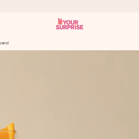
perol
 ho mohli darovať presne v ten správny okamih, keď na tom najviac 
otia známkou 4,7.
enom, vašou fotografiou alebo odkazom, ktorý naozaj zahreje pri sr