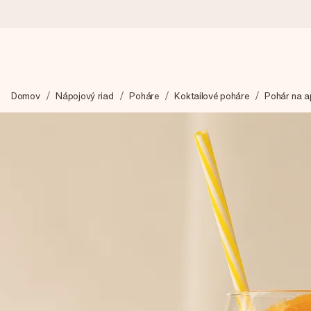
Objednaj dnes, odošleme do 1 prac. dňa
Domov
Nápojový riad
Poháre
Koktailové poháre
Pohár na a
Váš darček starostlivo vyrobíme a bleskovo odošleme – aby ste
4,7 (na základe +15 000 recenzií)
Naše darčeky inšpirujú. Zákazníci nás na Google Reviews hodn
Kartička s venovaním zdarma
Vytvorte niečo výnimočné v pár jednoduchých krokoch – s jej m