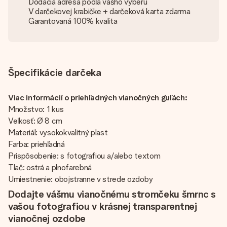
Dodacia adresa podľa vášho výberu
V darčekovej krabičke + darčeková karta zdarma
Garantovaná 100% kvalita
Špecifikácie darčeka
Viac informácií o priehľadných vianočných guľách:
Množstvo: 1 kus
Veľkosť: Ø 8 cm
Materiál: vysokokvalitný plast
Farba: priehľadná
Prispôsobenie: s fotografiou a/alebo textom
Tlač: ostrá a plnofarebná
Umiestnenie: obojstranne v strede ozdoby
Dodajte vášmu vianočnému stromčeku šmrnc s
vašou fotografiou v krásnej transparentnej
vianočnej ozdobe