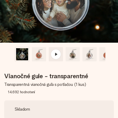
jej menom, vašou fotografiou alebo odkazom, ktorý naozaj
zahreje pri srdci. Žiadne zbytočnosti, len veľa lásky pre ten
pravý moment.
Vianočné gule - transparentné
Transparentná vianočná guľa s potlačou (1 kus)
14,692
hodnotení
Skladom