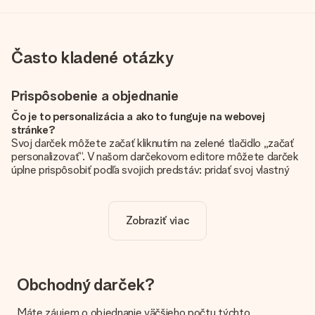
Často kladené otázky
Prispôsobenie a objednanie
Čo je to personalizácia a ako to funguje na webovej
stránke?
Svoj darček môžete začať kliknutím na zelené tlačidlo „začať
personalizovať“. V našom darčekovom editore môžete darček
úplne prispôsobiť podľa svojich predstáv: pridať svoj vlastný
obrázok a / alebo text. Ak chcete, môžete sa tiež rozhodnúť
pre skvelý dizajn, aby bol váš darček skutočne jedinečný.
Zobraziť viac
Je personalizácia zahrnutá v cene?
Cena uvedená na webovej stránke zahŕňa personalizáciu Vášho
daru. Pekné a jasné!
Ako zistím, či má môj obrázok správnu kvalitu?
Obchodný darček?
Chceme sa uistiť, že ste so svojím darčekom úplne spokojní.
Preto je dôležité používať vysokokvalitné fotografie. Ak si nie
Máte záujem o objednanie väčšieho počtu týchto