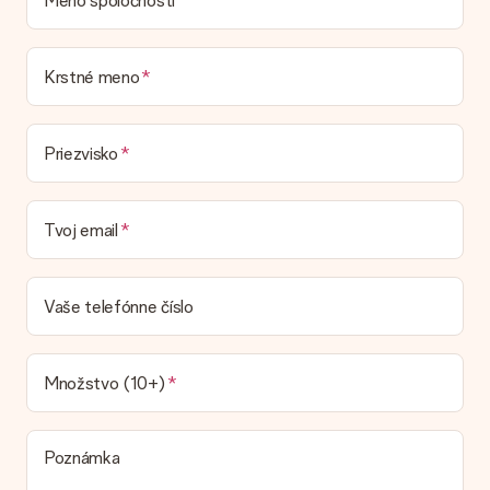
Meno spoločnosti
V súčasnej dobe nemáme (zatiaľ) mať darčekové balenie
služby zabaliť váš darček. Dary dodávame v slávnostnom
balení. To znamená, že váš dar je pripravený na doručenie alebo
že ho môžete priamo poslať príjemcovi.
Krstné meno
Dodacia lehota, možnosti dodania a náklady na
Priezvisko
doručenie
Môžem si vybrať termín dodania?
Nie je možné zvoliť konkrétny termín dodania.
Tvoj email
Aká je dodacia lehota a kedy dostanem darček?
Dodacia lehota sa nachádza na stránke produktu. Môžete
veriť, že náš dopravca dodá váš dar v tento deň.
Vaše telefónne číslo
Aké možnosti doručenia môžem vybrať?
Momentálne nie je možné zvoliť si možnosť doručenia. Dar,
ktorý chcete objednať, je buď odoslaný ako balík alebo ako
Množstvo (10+)
doručenie poštovej schránky. Chcete vedieť, na ktorú
možnosť spadá vaša objednávka? Obráťte sa na náš
zákaznícky servis.
Poznámka
Platba