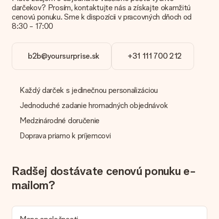
ste istí kvalitou obrázka, kontaktujte náš tím služieb
darčekov? Prosím, kontaktujte nás a získajte okamžitú
zákazníkom a priložte svoju fotografiu spolu s darčekom, ktorý
cenovú ponuku. Sme k dispozícii v pracovných dňoch od
máte záujem objednať. Oni potom môžu skontrolovať kvalitu
8:30 - 17:00
za vás!
Aké formáty môžem odovzdať?
b2b@yoursurprise.sk
+31 111 700 212
Nahrajete súbory JPG a PNG do nášho editora. Je to príliš
technické alebo máte obrázok iného formátu, ktorý by ste
chceli použiť? Obráťte sa na náš zákaznícky servis. Sú radi, že
vám pomôžu, takže si môžete urobiť darček, ktorý chcete!
Každý darček s jedinečnou personalizáciou
Čo ak nie je k dispozícii farba alebo možnosť?
Jednoduché zadanie hromadných objednávok
Hľadáte konkrétny darček alebo darček v konkrétnej farbe, ale
Medzinárodné doručenie
nie je uvedený na webovej stránke? Obráťte sa na náš
zákaznícky servis; sú radi, že vám pomôžu!
Doprava priamo k príjemcovi
Ako môžem pridať kartu k svojmu daru? / Čo presne je
karta?
Kliknutím na kartu „Free card“ v našom nákupnom košíku
Radšej dostávate cenovú ponuku e-
môžete pridať darčekovú kartu do svojho darčeka. Na túto
mailom?
kartu môžete vložiť osobnú správu, takže príjemca bude
presne vedieť, komu poďakovať za toto krásne prekvapenie.
Je môj darček zabalený?