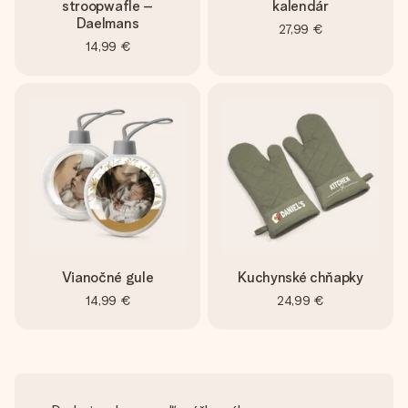
stroopwafle –
kalendár
Daelmans
27,99 €
14,99 €
Vianočné gule
Kuchynské chňapky
14,99 €
24,99 €