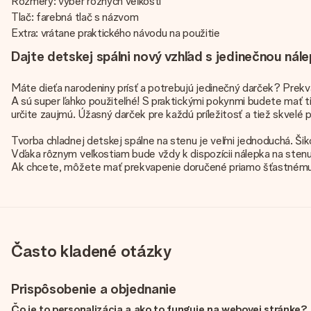
Rozmery: výber rôznych veľkostí
Tlač: farebná tlač s názvom
Extra: vrátane praktického návodu na použitie
Dajte detskej spálni nový vzhľad s jedinečnou ná
Máte dieťa narodeniny prísť a potrebujú jedinečný darček? Prek
A sú super ľahko použiteľné! S praktickými pokynmi budete mať ti
určite zaujmú. Úžasný darček pre každú príležitosť a tiež skvelé p
Tvorba chladnej detskej spálne na stenu je veľmi jednoduchá. Ši
Vďaka rôznym veľkostiam bude vždy k dispozícii nálepka na stenu,
Ak chcete, môžete mať prekvapenie doručené priamo šťastnému p
Často kladené otázky
Prispôsobenie a objednanie
Čo je to personalizácia a ako to funguje na webovej stránke?