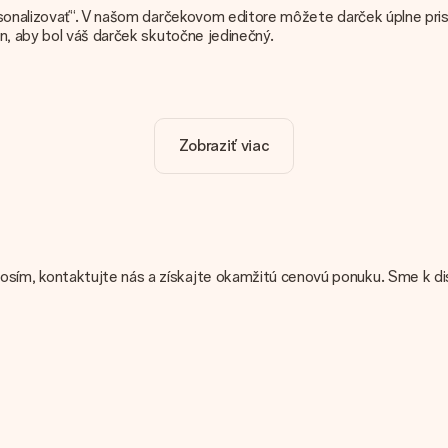
sonalizovať“. V našom darčekovom editore môžete darček úplne prisp
n, aby bol váš darček skutočne jedinečný.
ru. Pekné a jasné!
Zobraziť viac
je dôležité používať vysokokvalitné fotografie. Ak si nie ste istí k
Oni potom môžu skontrolovať kvalitu za vás!
cké alebo máte obrázok iného formátu, ktorý by ste chceli použiť? 
sím, kontaktujte nás a získajte okamžitú cenovú ponuku. Sme k dis
e je uvedený na webovej stránke? Obráťte sa na náš zákaznícky serv
?
pridať darčekovú kartu do svojho darčeka. Na túto kartu môžete vl
abaliť váš darček. Dary dodávame v slávnostnom balení. To znamená