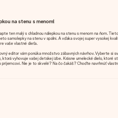
lepkou na stenu s menom!
vapte ten malý s chladnou nálepkou na stenu s menom na ňom. Tieto 
eto samolepky na stenu v spálni. A vďaka svojej super vysokej kval
re vaše vlastné dieťa.
kovný editor vám ponúka množstvo zábavných návrhov. Vyberte si sv
 ktorá vyhovuje vašej detskej izbe. Krásne umelecké dielo, ktoré ste
ríjemcovi. Nie je to skvelé? Na čo čakáš? Choďte navrhnúť vlastn