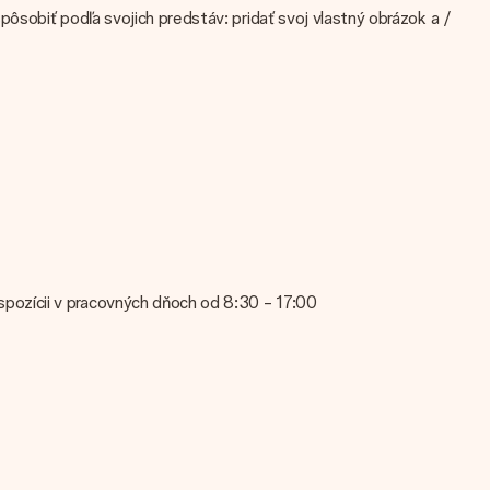
ôsobiť podľa svojich predstáv: pridať svoj vlastný obrázok a /
valitou obrázka, kontaktujte náš tím služieb zákazníkom a priložte
Obráťte sa na náš zákaznícky servis. Sú radi, že vám pomôžu,
pozícii v pracovných dňoch od 8:30 - 17:00
is; sú radi, že vám pomôžu!
ožiť osobnú správu, takže príjemca bude presne vedieť, komu
, že váš dar je pripravený na doručenie alebo že ho môžete