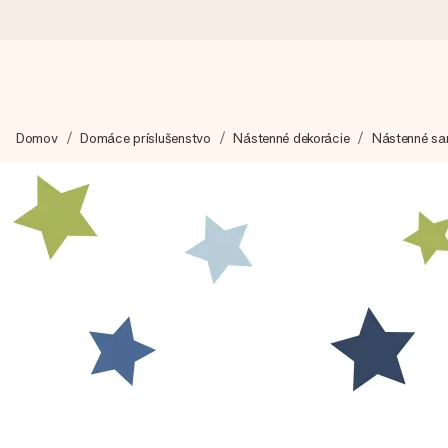
Objednaj dnes, odošleme do 1 prac. dňa
Domov
Domáce príslušenstvo
Nástenné dekorácie
Nástenné sa
Váš darček starostlivo vyrobíme a bleskovo odošleme – aby ste
4,7 (na základe +15 000 recenzií)
Naše darčeky inšpirujú. Zákazníci nás na Google Reviews hodn
Kartička s venovaním zdarma
Vytvorte niečo výnimočné v pár jednoduchých krokoch – s jej m