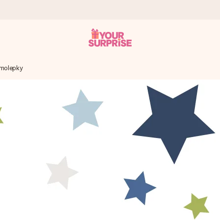
molepky
 ho mohli darovať presne v ten správny okamih, keď na tom najviac 
otia známkou 4,7.
enom, vašou fotografiou alebo odkazom, ktorý naozaj zahreje pri sr