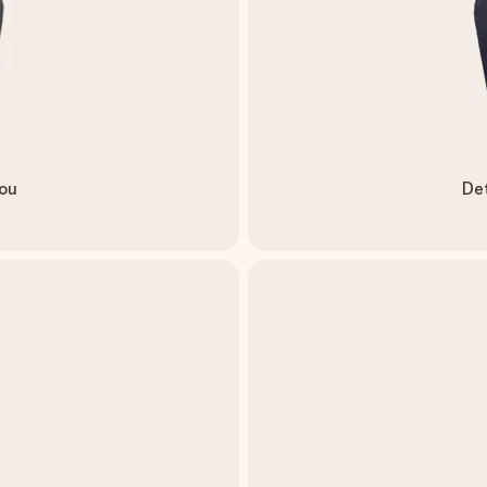
čou
Det