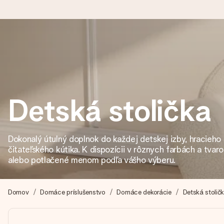
Objednaj dnes, odošleme do 1 prac. dňa
Váš darček starostlivo vyrobíme a bleskovo odošleme – aby ste
Detská stolička
4,7 (na základe +15 000 recenzií)
Naše darčeky inšpirujú. Zákazníci nás na Google Reviews hodn
Dokonalý útulný doplnok do každej detskej izby, hracieho
čitateľského kútika. K dispozícii v rôznych farbách a tvar
alebo potlačené menom podľa vášho výberu.
Kartička s venovaním zdarma
Vytvorte niečo výnimočné v pár jednoduchých krokoch – s jej m
Domov
Domáce príslušenstvo
Domáce dekorácie
Detská stolič