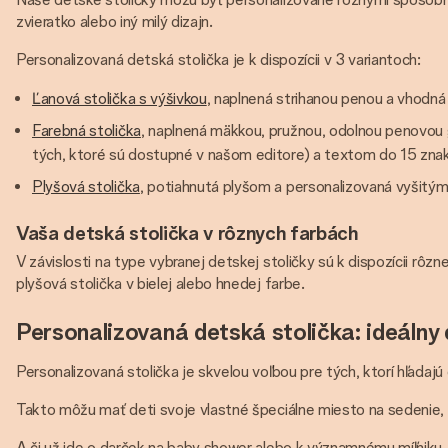
zvieratko alebo iný milý dizajn.
Personalizovaná detská stolička je k dispozícii v 3 variantoch:
Ľanová stolička s výšivkou
, naplnená strihanou penou a vhodn
Farebná stolička
, naplnená mäkkou, pružnou, odolnou penovou 
tých, ktoré sú dostupné v našom editore) a textom do 15 zna
Plyšová stolička
, potiahnutá plyšom a personalizovaná vyšit
Vaša detská stolička v rôznych farbách
V závislosti na type vybranej detskej stoličky sú k dispozícii rôzn
plyšová stolička v bielej alebo hnedej farbe.
Personalizovaná detská stolička: ideálny
Personalizovaná stolička je skvelou voľbou pre tých, ktorí hľadaj
Takto môžu mať deti svoje vlastné špeciálne miesto na sedenie, h
A či už ide o darček na baby shower alebo k významnému míľniku, 