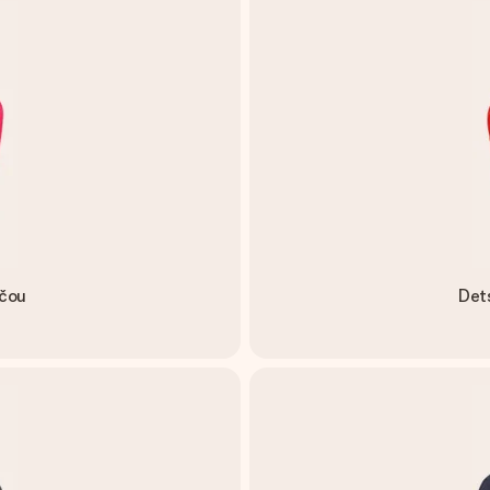
ačou
Dets