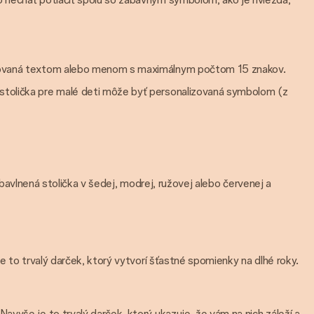
alizovaná textom alebo menom s maximálnym počtom 15 znakov.
 stolička pre malé deti môže byť personalizovaná symbolom (z
, bavlnená stolička v šedej, modrej, ružovej alebo červenej a
e to trvalý darček, ktorý vytvorí šťastné spomienky na dlhé roky.
vyše je to trvalý darček, ktorý ukazuje, že vám na nich záleží a