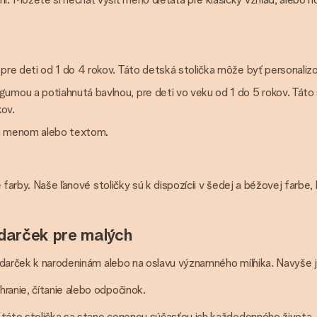
á pre deti od 1 do 4 rokov. Táto detská stolička môže byť person
gumou a potiahnutá bavlnou, pre deti vo veku od 1 do 5 rokov. Táto
kov.
ým menom alebo textom.
e farby. Naše ľanové stoličky sú k dispozícii v šedej a béžovej farbe
 darček pre malých
ú darček k narodeninám alebo na oslavu významného míľnika. Navyše j
ranie, čítanie alebo odpočinok.
táto stolička sa stane cenenou súčasťou ich každodenného života. Na