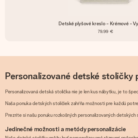
Detské plyšové kreslo - Krémové - V
79,99 €
Personalizované detské stoličky 
Personalizovaná detská stolička nie je len kus nábytku, je to šp
Naša ponuka detských stoličiek zahŕňa možnosti pre každú potre
Prezrite si našu ponuku rozkošných personalizovaných detských sto
Jedinečné možnosti a metódy personalizácie
Naše detské stoličky môžu byť personalizované rôznymi spôsobmi.