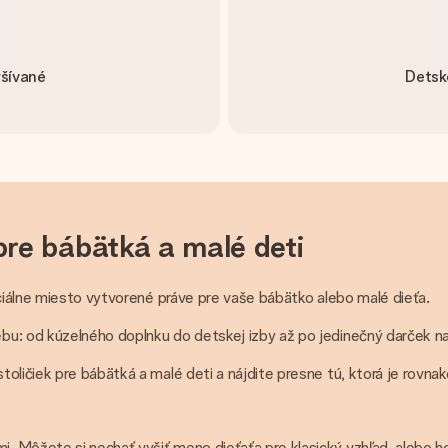
yšívané
Detské
pre bábätká a malé deti
eciálne miesto vytvorené práve pre vaše bábätko alebo malé dieťa.
bu: od kúzelného doplnku do detskej izby až po jedinečný darček na
ličiek pre bábätká a malé deti a nájdite presne tú, ktorá je rovnak
 Môžete si nechať vyšiť meno dieťaťa pre klasický vzhľad, alebo h