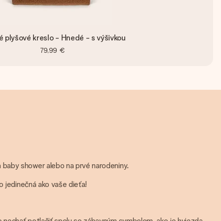
 plyšové kreslo - Hnedé - s výšivkou
79,99 €
 baby shower alebo na prvé narodeniny.
o jedinečná ako vaše dieťa!
o nechať potlačiť spolu so zábavným symbolom, ako je hviezda,