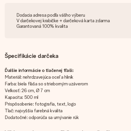
Dodacia adresa podľa vášho výberu
V darčekovej krabičke + darčeková karta zdarma
Garantovaná 100% kvalita
Špecifikácie darčeka
Ďalšie informácie o tlačenej fľaši:
Materiál: nehrdzavejúca oceľ a hliník
Farba: biela fľaša so strieborným uzáverom
Veľkosť: 26 cm, Ø 7 cm
Kapacita: 500 ml
Prispôsobenie: fotografia, text, logo
Tlač: najvyššia farebná kvalita
Dodatočné: odporúča sa umývanie rúk