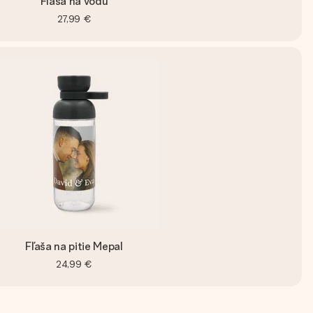
Fľaša na vodu
27,99 €
Fľaša na pitie Mepal
24,99 €