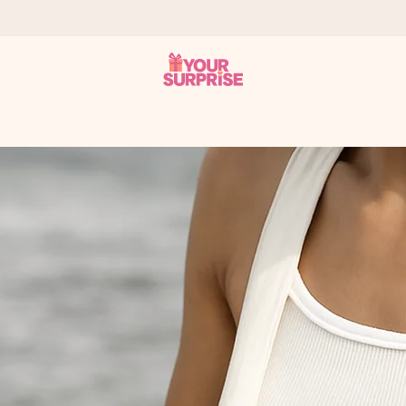
 ho mohli darovať presne v ten správny okamih, keď na tom najviac 
otia známkou 4,7.
enom, vašou fotografiou alebo odkazom, ktorý naozaj zahreje pri sr