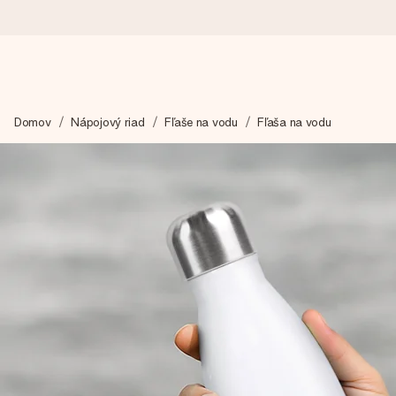
Objednaj dnes, odošleme do 1 prac. dňa
Domov
Nápojový riad
Fľaše na vodu
Fľaša na vodu
Váš darček starostlivo vyrobíme a bleskovo odošleme – aby ste
4,7 (na základe +15 000 recenzií)
Naše darčeky inšpirujú. Zákazníci nás na Google Reviews hodn
Kartička s venovaním zdarma
Vytvorte niečo výnimočné v pár jednoduchých krokoch – s jej m