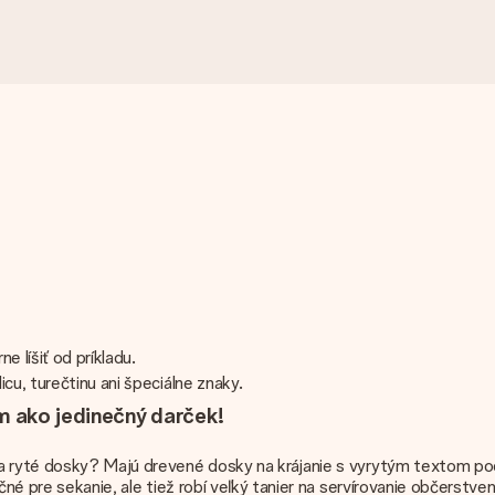
e líšiť od príkladu.
cu, turečtinu ani špeciálne znaky.
m ako jedinečný darček!
a ryté dosky? Majú drevené dosky na krájanie s vyrytým textom pod
očné pre sekanie, ale tiež robí veľký tanier na servírovanie občerst