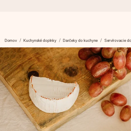
Objednaj dnes, odošleme do 1 prac. dňa
Domov
Kuchynské doplnky
Darčeky do kuchyne
Servírovacie do
Váš darček starostlivo vyrobíme a bleskovo odošleme – aby ste
4,7 (na základe +15 000 recenzií)
Naše darčeky inšpirujú. Zákazníci nás na Google Reviews hodn
Kartička s venovaním zdarma
Vytvorte niečo výnimočné v pár jednoduchých krokoch – s jej m