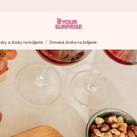
sky a dosky na krájanie
Drevená doska na krájanie
 ho mohli darovať presne v ten správny okamih, keď na tom najviac 
otia známkou 4,7.
enom, vašou fotografiou alebo odkazom, ktorý naozaj zahreje pri sr