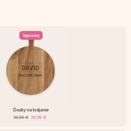
Výpredaj
Dosky na krájanie
39,99 €
35,99 €