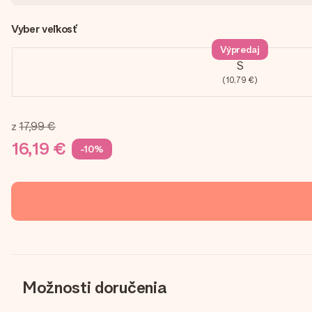
Vyber veľkosť
Výpredaj
S
(10,79 €)
z
17,99 €
16,19 €
-10%
Možnosti doručenia