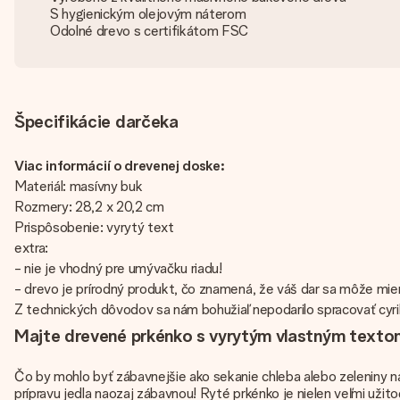
S hygienickým olejovým náterom
Odolné drevo s certifikátom FSC
Špecifikácie darčeka
Viac informácií o drevenej doske:
Materiál: masívny buk
Rozmery: 28,2 x 20,2 cm
Prispôsobenie: vyrytý text
extra:
- nie je vhodný pre umývačku riadu!
- drevo je prírodný produkt, čo znamená, že váš dar sa môže miern
Z technických dôvodov sa nám bohužiaľ nepodarilo spracovať cyrili
Majte drevené prkénko s vyrytým vlastným texto
Čo by mohlo byť zábavnejšie ako sekanie chleba alebo zeleniny n
prípravu jedla naozaj zábavnou! Ryté prkénko je nielen veľmi užit