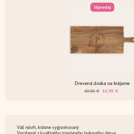
Výpredaj
Drevená doska na krájanie
49,99 €
44,99 €
Váš návrh, krásne vygravírovaný
Vyrobené z kvalitného masívneho bukového dreva