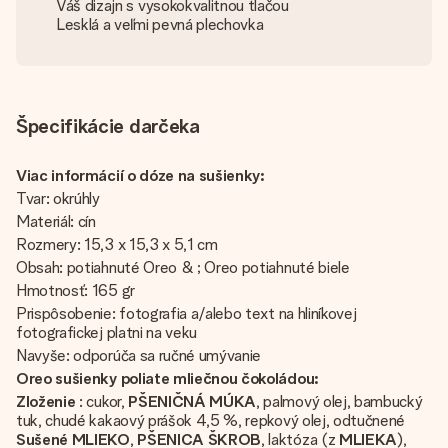
Váš dizajn s vysokokvalitnou tlačou
Lesklá a veľmi pevná plechovka
Špecifikácie darčeka
Viac informácií o dóze na sušienky:
Tvar: okrúhly
Materiál: cín
Rozmery: 15,3 x 15,3 x 5,1 cm
Obsah: potiahnuté Oreo & ; Oreo potiahnuté biele
Hmotnosť: 165 gr
Prispôsobenie: fotografia a/alebo text na hliníkovej
fotografickej platni na veku
Navyše: odporúča sa ručné umývanie
Oreo sušienky poliate mliečnou čokoládou:
Zloženie
: cukor,
PŠENIČNÁ MÚKA
, palmový olej, bambucký
tuk, chudé kakaový prášok 4,5 %, repkový olej, odtučnené
Sušené MLIEKO
,
PŠENICA ŠKROB
, laktóza (z
MLIEKA
),