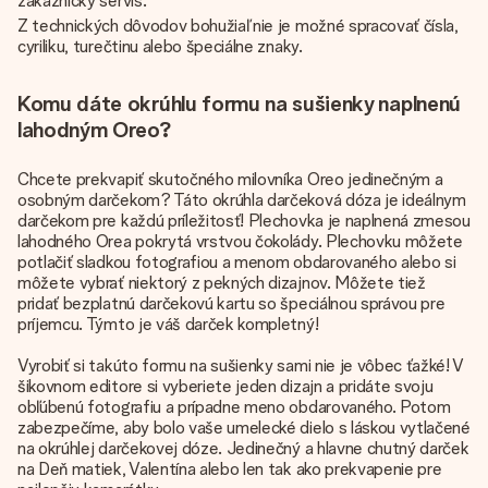
zákaznícky servis.
Z technických dôvodov bohužiaľ nie je možné spracovať čísla,
cyriliku, turečtinu alebo špeciálne znaky.
Komu dáte okrúhlu formu na sušienky naplnenú
lahodným Oreo?
Chcete prekvapiť skutočného milovníka Oreo jedinečným a
osobným darčekom? Táto okrúhla darčeková dóza je ideálnym
darčekom pre každú príležitosť! Plechovka je naplnená zmesou
lahodného Orea pokrytá vrstvou čokolády. Plechovku môžete
potlačiť sladkou fotografiou a menom obdarovaného alebo si
môžete vybrať niektorý z pekných dizajnov. Môžete tiež
pridať bezplatnú darčekovú kartu so špeciálnou správou pre
príjemcu. Týmto je váš darček kompletný!
Vyrobiť si takúto formu na sušienky sami nie je vôbec ťažké! V
šikovnom editore si vyberiete jeden dizajn a pridáte svoju
obľúbenú fotografiu a prípadne meno obdarovaného. Potom
zabezpečíme, aby bolo vaše umelecké dielo s láskou vytlačené
na okrúhlej darčekovej dóze. Jedinečný a hlavne chutný darček
na Deň matiek, Valentína alebo len tak ako prekvapenie pre