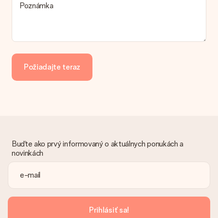
Poznámka
Platba
Ako môžem zaplatiť objednávku?
Ponúkame tieto spôsoby platby: iDeal, Paypal, kreditná karta,
faktúra cez Klarna alebo manuálny prevod. V prípade
manuálneho prevodu platby, prosím, vezmite do úvahy
Požiadajte teraz
dodatočný 3 dni na doručenie Vášho daru.
Dar dostal
Čo ak nie je dar úplne v súlade s mojimi záujmami?
Je nám ľúto, že váš dar nie je podľa vašich predstáv. Obráťte
sa na náš zákaznícky servis, ktorý Vám rád pomôže nájsť
vhodné riešenie.
Buďte ako prvý informovaný o aktuálnych ponukách a
Je faktúra odoslaná spolu s objednávkou?
novinkách
S objednávkou nie je odoslaná žiadna faktúra. Faktúru
dostanete vždy v potvrdzujúcom e-maile a vždy ju nájdete vo
svojom účte MySurprise. To znamená, že môžete mať dar
doručený priamo príjemcovi, čo z neho robí skutočné
prekvapenie!
Prihlásiť sa!