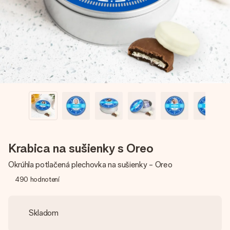
jej menom, vašou fotografiou alebo odkazom, ktorý naozaj
zahreje pri srdci. Žiadne zbytočnosti, len veľa lásky pre ten
pravý moment.
Krabica na sušienky s Oreo
Okrúhla potlačená plechovka na sušienky - Oreo
490
hodnotení
Skladom