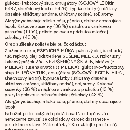
glukózo-fruktózový sirup, emulgátory (
SOJOVÝ LECItín
,
E492, slnečnicový lecitín, E476), kypriace látky (uhličitany
draselné, uhličitany amónne, uhličitany sodné), soľ, arómy.
Alergény:
obsahuje mlieko, sóju, pšenicu, obilniny obsahujúce
lepok. Kakaové sušienky (38 %) s náplňou s vanilkovou
príchuťou (19 %), poliate polevou s príchuťou mliečnej
čokolády (43 %).
Oreo sušienky poliate bielou čokoládou:
Zloženie
: cukor,
PŠENIČNÁ MÚKA
, palmový olej, bambucký
tuk, repkový olej, odstredené
SUŠENÉ MLIEKO
, nízkotučný
kakaový prášok 2 %, < b>PŠENIČNÝ ŠKROB, laktóza (z
MLIEKA
), sušená srvátka (z
MLIEKA
), glukózovo-fruktózový
sirup,
MLIEČNY TUK
, emulgátory (
SÓJOVÝ LECITÍN
, E492,
slnečnicový lecitín), kypriace látky (uhličitany draselné,
uhličitany amónne, uhličitany sodné), soľ, arómy. Kakaové
sušienky (38 %) s náplňou s vanilkovou príchuťou (19 %),
pokryté polevou s príchuťou bielej čokolády (43 %).
Alergény:
obsahuje mlieko, sóju, pšenicu, obilniny obsahujúce
lepok .
Bohužiaľ, pri tropických teplotách nad 25 stupňov vám
nemôžeme zaručiť, že čokoládový darček dostanete v
perfektnom stave. Máte otázky? Kontaktujte prosím náš