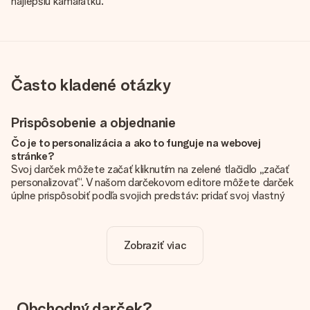
najlepšiu kamarátku.
Často kladené otázky
Prispôsobenie a objednanie
Čo je to personalizácia a ako to funguje na webovej
stránke?
Svoj darček môžete začať kliknutím na zelené tlačidlo „začať
personalizovať“. V našom darčekovom editore môžete darček
úplne prispôsobiť podľa svojich predstáv: pridať svoj vlastný
obrázok a / alebo text. Ak chcete, môžete sa tiež rozhodnúť
pre skvelý dizajn, aby bol váš darček skutočne jedinečný.
Zobraziť viac
Je personalizácia zahrnutá v cene?
Cena uvedená na webovej stránke zahŕňa personalizáciu Vášho
daru. Pekné a jasné!
Ako zistím, či má môj obrázok správnu kvalitu?
Obchodný darček?