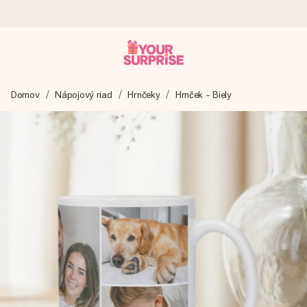
Objednaj dnes, odošleme do 1 prac. dňa
Domov
Nápojový riad
Hrnčeky
Hrnček - Biely
Váš darček starostlivo vyrobíme a bleskovo odošleme –
aby ste ho mohli darovať presne v ten správny okamih, keď
na tom najviac záleží.
4,7 (na základe +15 000 recenzií)
Naše darčeky inšpirujú. Zákazníci nás na Google Reviews
hodnotia známkou 4,7.
Kartička s venovaním zdarma
Vytvorte niečo výnimočné v pár jednoduchých krokoch – s