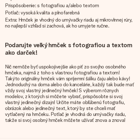
Prispôsobenie: s fotografiou a/alebo textom
Potlač: vysoká kvalita a plnofarebná
Extra: Hrnček je vhodný do umývačky riadu aj mikrovlnnej rúry,
no najlepší vzhľad si zachová, ak ho umyjete ručne.
Podarujte veľký hrnček s fotografiou a textom
ako darček!
Nič nemôže byť uspokojivejšie ako piť zo svojho osobného
hrnčeka, najmä z toho s vlastnou fotografiou a textom!
Takýto originálny hrnček vám spríjemní šálku čaju alebo kávy!
Jednoduchý na doma alebo do kancelárie, každý tak bude mať
vždy svoj vlastný jedinečný hrnček! S výberom rôznych
modelov, z ktorých si môžete vybrať, prispôsobte si svoj
vlastný jedinečný dizajn! Určite máte obľúbenú fotografiu,
obrázok alebo jedinečný text, ktorý by ste chceli mať
vytlačený na hrnčeku. Potlač je vhodná do umývačky riadu,
takže si svoj osobný hrnček môžete užívať znova a znova!