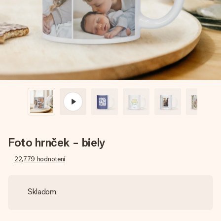
jej menom, vašou fotografiou alebo odkazom, ktorý naozaj
zahreje pri srdci. Žiadne zbytočnosti, len veľa lásky pre ten
pravý moment.
Foto hrnček - biely
22,779
hodnotení
Skladom