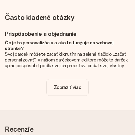
Často kladené otázky
Prispôsobenie a objednanie
Čo je to personalizácia a ako to funguje na webovej
stránke?
Svoj darček môžete začať kliknutím na zelené tlačidlo „začať
personalizovať“. V našom darčekovom editore môžete darček
úplne prispôsobiť podľa svojich predstáv: pridať svoj vlastný
obrázok a / alebo text. Ak chcete, môžete sa tiež rozhodnúť
pre skvelý dizajn, aby bol váš darček skutočne jedinečný.
Zobraziť viac
Je personalizácia zahrnutá v cene?
Cena uvedená na webovej stránke zahŕňa personalizáciu Vášho
daru. Pekné a jasné!
Ako zistím, či má môj obrázok správnu kvalitu?
Chceme sa uistiť, že ste so svojím darčekom úplne spokojní.
Preto je dôležité používať vysokokvalitné fotografie. Ak si nie
Recenzie
ste istí kvalitou obrázka, kontaktujte náš tím služieb
zákazníkom a priložte svoju fotografiu spolu s darčekom, ktorý