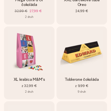
čokoláda
Oreo
32,99 €
27,99 €
24,99 €
2
druh
XL krabica M&M's
Toblerone čokoláda
z
32,99 €
z
9,99 €
2
druh
9
druh