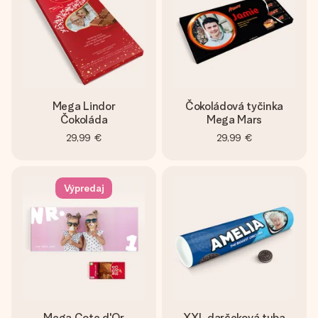
Mega Lindor
Čokoládová tyčinka
Čokoláda
Mega Mars
29,99 €
29,99 €
Výpredaj
Mega Cote d'Or
XXL darčeková tuba