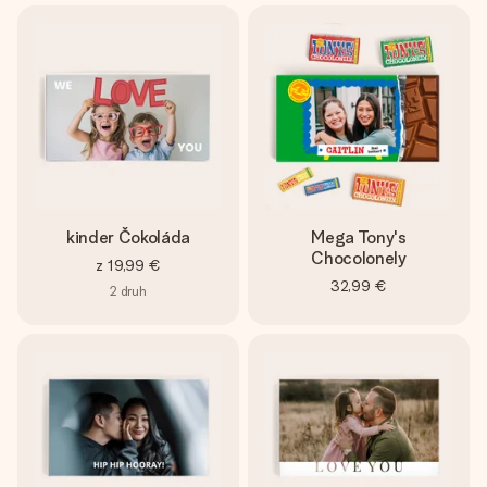
kinder Čokoláda
Mega Tony's
Chocolonely
z
19,99 €
32,99 €
2
druh