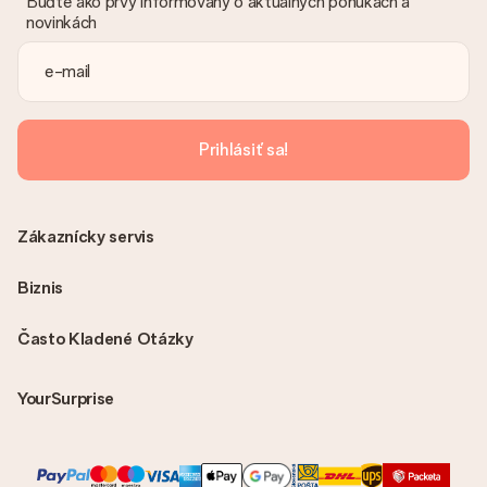
Buďte ako prvý informovaný o aktuálnych ponukách a
novinkách
Prihlásiť sa!
Zákaznícky servis
Biznis
Často Kladené Otázky
YourSurprise