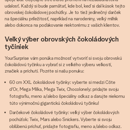
udalosť. Každý si bude pamätať, kde bol, keď si dal kúsok tejto
obrovskej čokoládovej pochúťky. Je to tiež jedinečný darček
na špeciálnu príležitosť, napríklad na narodeniny, veľký míľnik
alebo dokonca na poďakovanie niektorému z vašich klientov.
Veľký výber obrovských čokoládových
tyčiniek
YourSurprise vám ponúka možnosť vytvoriť si svoju obrovskú
čokoládovú tyčinku a vybrať si z veľkého výberu veľkostí,
značiek a príchutí. Pozrite si našu ponuku:
60 cm XXL čokoládové tyčinky: vyberte si medzi Côte
d'Or, Mega Milka, Mega Twix, Chocolonely; pridajte svoju
fotografiu, meno a/alebo špeciálny odkaz a darujte niekomu
túto výnimočnú gigantickú čokoládovú tyčinku!
Darčekové čokoládové tyčinky: veľký výber čokoládových
pochúťok; Twix, Mars alebo Snickers. Vyberte si svoju
obľúbenú príchuť, pridajte fotografiu, meno a/alebo odkaz.