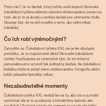
Prečo nie? Je to darček, ktorý určite urobí dojem! Obrovská
čokoládová tyčinka nielenže zanechá obdarovanému úsmev na
tvári, ale je to aj skvelý a osobný darček pre výnimočnú chvíľu.
Ukazuje tiež, že na nich myslíte a viete, ako veľmi milujú
čokoládu!
Čo ich robí výnimočnými?
Zamyslite sa. Čokoládová tyčinka XXL nie je len obyčajná
pochúťka. Je to majstrovské dielo! Obrovské čokoládové
tyčinky YourSurprise sú výnimočné tým, že ich môžete
personalizovať a vytvoriť tak jedinečný darček. Na čokoládovú
krabičku môžete pridať meno obdarovaného, fotografiu alebo
koláž, prípadne špeciálny odkaz.
Nezabudnuteľné momenty
Čokoládová tyčinka XXL neslúži len na to, aby ste si ju mohli
vychutnať, ale je to aj zábavný a interaktívny spôsob, ako
spojiť ľudí. Obyčajné stretnutie premení na nezabudnuteľnú