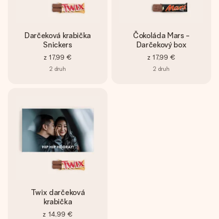
Darčeková krabička
Čokoláda Mars -
Snickers
Darčekový box
z
17,99 €
z
17,99 €
2
druh
2
druh
Twix darčeková
krabička
z
14,99 €