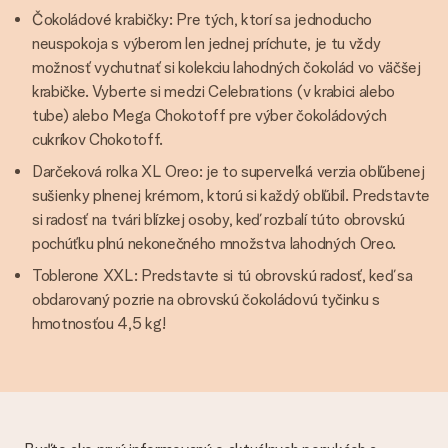
Čokoládové krabičky: Pre tých, ktorí sa jednoducho
neuspokoja s výberom len jednej príchute, je tu vždy
možnosť vychutnať si kolekciu lahodných čokolád vo väčšej
krabičke. Vyberte si medzi Celebrations (v krabici alebo
tube) alebo Mega Chokotoff pre výber čokoládových
cukríkov Chokotoff.
Darčeková rolka XL Oreo: je to superveľká verzia obľúbenej
sušienky plnenej krémom, ktorú si každý obľúbil. Predstavte
si radosť na tvári blízkej osoby, keď rozbalí túto obrovskú
pochúťku plnú nekonečného množstva lahodných Oreo.
Toblerone XXL: Predstavte si tú obrovskú radosť, keď sa
obdarovaný pozrie na obrovskú čokoládovú tyčinku s
hmotnosťou 4,5 kg!