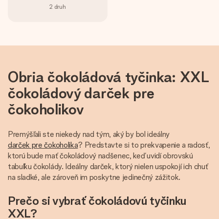
2
druh
Obria čokoládová tyčinka: XXL
čokoládový darček pre
čokoholikov
Premýšľali ste niekedy nad tým, aký by bol ideálny
darček pre čokoholika
? Predstavte si to prekvapenie a radosť,
ktorú bude mať čokoládový nadšenec, keď uvidí obrovskú
tabuľku čokolády. Ideálny darček, ktorý nielen uspokojí ich chuť
na sladké, ale zároveň im poskytne jedinečný zážitok.
Prečo si vybrať čokoládovú tyčinku
XXL?