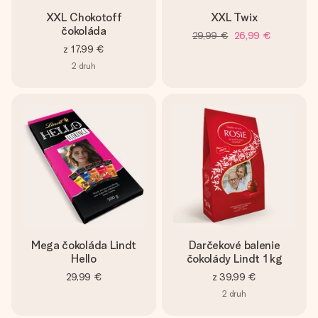
XXL Chokotoff
XXL Twix
čokoláda
29,99 €
26,99 €
z
17,99 €
2
druh
Mega čokoláda Lindt
Darčekové balenie
Hello
čokolády Lindt 1 kg
29,99 €
z
39,99 €
2
druh