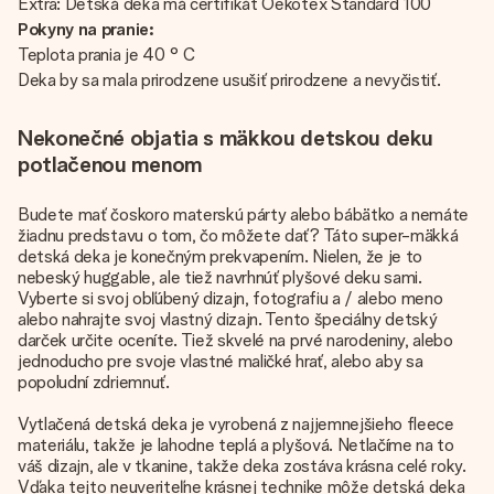
Extra: Detská deka má certifikát Oekotex Standard 100
Pokyny na pranie:
Teplota prania je 40 ° C
Deka by sa mala prirodzene usušiť prirodzene a nevyčistiť.
Nekonečné objatia s mäkkou detskou deku
potlačenou menom
Budete mať čoskoro materskú párty alebo bábätko a nemáte
žiadnu predstavu o tom, čo môžete dať? Táto super-mäkká
detská deka je konečným prekvapením. Nielen, že je to
nebeský huggable, ale tiež navrhnúť plyšové deku sami.
Vyberte si svoj obľúbený dizajn, fotografiu a / alebo meno
alebo nahrajte svoj vlastný dizajn. Tento špeciálny detský
darček určite oceníte. Tiež skvelé na prvé narodeniny, alebo
jednoducho pre svoje vlastné maličké hrať, alebo aby sa
popoludní zdriemnuť.
Vytlačená detská deka je vyrobená z najjemnejšieho fleece
materiálu, takže je lahodne teplá a plyšová. Netlačíme na to
váš dizajn, ale v tkanine, takže deka zostáva krásna celé roky.
Vďaka tejto neuveriteľne krásnej technike môže detská deka