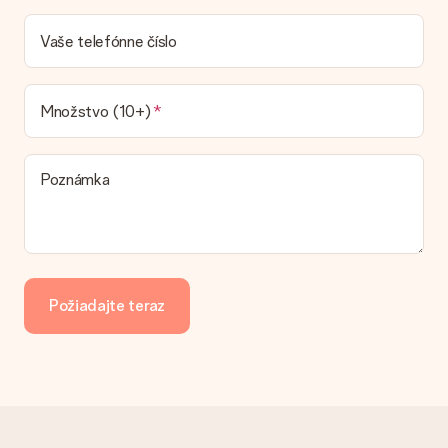
Je faktúra odoslaná spolu s objednávkou?
S objednávkou nie je odoslaná žiadna faktúra. Faktúru
dostanete vždy v potvrdzujúcom e-maile a vždy ju nájdete vo
Vaše telefónne číslo
svojom účte MySurprise. To znamená, že môžete mať dar
doručený priamo príjemcovi, čo z neho robí skutočné
prekvapenie!
Množstvo (10+)
Poznámka
Požiadajte teraz