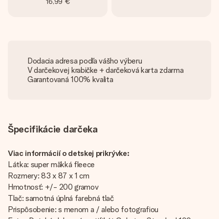
16,99 €
Dodacia adresa podľa vášho výberu
V darčekovej krabičke + darčeková karta zdarma
Garantovaná 100% kvalita
Špecifikácie darčeka
Viac informácií o detskej prikrývke:
Látka: super mäkká fleece
Rozmery: 83 x 87 x 1 cm
Hmotnosť: +/- 200 gramov
Tlač: samotná úplná farebná tlač
Prispôsobenie: s menom a / alebo fotografiou