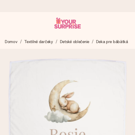
Objednaj dnes, odošleme do 1 prac. dňa
Domov
Textilné darčeky
Detské oblečenie
Deka pre bábätká
Váš darček starostlivo vyrobíme a bleskovo odošleme –
aby ste ho mohli darovať presne v ten správny okamih, keď
na tom najviac záleží.
4,7 (na základe +15 000 recenzií)
Naše darčeky inšpirujú. Zákazníci nás na Google Reviews
hodnotia známkou 4,7.
Kartička s venovaním zdarma
Vytvorte niečo výnimočné v pár jednoduchých krokoch – s