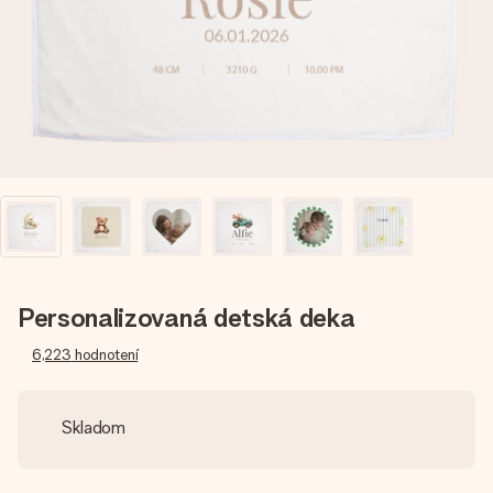
jej menom, vašou fotografiou alebo odkazom, ktorý naozaj
zahreje pri srdci. Žiadne zbytočnosti, len veľa lásky pre ten
pravý moment.
Personalizovaná detská deka
6,223
hodnotení
Skladom