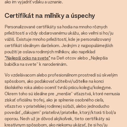
ako im vyjadriť vďaku a uznanie.
Certifikát na míľniky a úspechy
Personalizované certifikáty sa hodia na mnoho rôznych
príležitostí a vždy obdarovanému ukážu, ako veľmi si ho/ju
vážiš. Existuje mnoho príležitostí, kde je personalizovaný
certifikát ideálnym darčekom. Jedným z najpopulárnejších
použití je oslava rodinných míľnikov, ako napríklad
"Najlepší ocko na svete"
na Deň otcov alebo „Najlepšia
babička na svete“ k narodeninám.
Vo vzdelávacom alebo profesionálnom prostredí sú skvelým
spôsobom, ako poďakovať učiteľovi/učiteľke na konci
školského roka alebo oceniť tvrdú prácu kolegu/kolegyne.
Okrem toho sú ideálne pre „menšie“ víťazstvá, ktoré nemusia
získať oficiálnu trofej, ako je splnenie osobného cieľa,
víťazstvo v priateľskej rodinnej súťaži, alebo jednoducho
povedať „ďakujem“ priateľovi/priateľke, ktorý/ktorá ti bol/a
oporou. Nech už je dôvod akýkoľvek, tieto certifikáty sú
kreatívnym spôsobom, ako niekomu ukázať, že si ho/ju