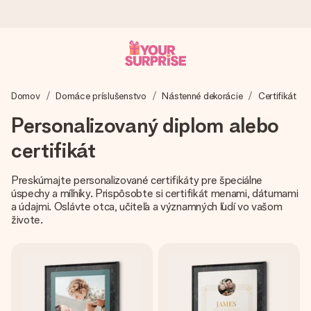
Objednaj dnes, odošleme do 1 prac. dňa
Domov
Domáce príslušenstvo
Nástenné dekorácie
Certifikát
Váš darček starostlivo vyrobíme a bleskovo odošleme –
aby ste ho mohli darovať presne v ten správny okamih, keď
Personalizovaný diplom alebo
na tom najviac záleží.
certifikát
Preskúmajte personalizované certifikáty pre špeciálne
4,7 (na základe +15 000 recenzií)
úspechy a míľniky. Prispôsobte si certifikát menami, dátumami
Naše darčeky inšpirujú. Zákazníci nás na Google Reviews
a údajmi. Oslávte otca, učiteľa a významných ľudí vo vašom
hodnotia známkou 4,7.
živote.
Kartička s venovaním zdarma
Vytvorte niečo výnimočné v pár jednoduchých krokoch – s