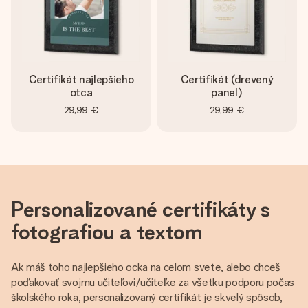
jej menom, vašou fotografiou alebo odkazom, ktorý naozaj
zahreje pri srdci. Žiadne zbytočnosti, len veľa lásky pre ten
pravý moment.
Certifikát najlepšieho
Certifikát (drevený
otca
panel)
29,99 €
29,99 €
Personalizované certifikáty s
fotografiou a textom
Ak máš toho najlepšieho ocka na celom svete, alebo chceš
poďakovať svojmu učiteľovi/učiteľke za všetku podporu počas
školského roka, personalizovaný certifikát je skvelý spôsob,