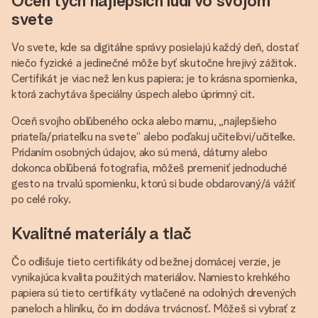
Oceň tých najlepších ľudí vo svojom
svete
Vo svete, kde sa digitálne správy posielajú každý deň, dostať
niečo fyzické a jedinečné môže byť skutočne hrejivý zážitok.
Certifikát je viac než len kus papiera; je to krásna spomienka,
ktorá zachytáva špeciálny úspech alebo úprimný cit.
Oceň svojho obľúbeného ocka alebo mamu, „najlepšieho
priateľa/priateľku na svete“ alebo poďakuj učiteľovi/učiteľke.
Pridaním osobných údajov, ako sú mená, dátumy alebo
dokonca obľúbená fotografia, môžeš premeniť jednoduché
gesto na trvalú spomienku, ktorú si bude obdarovaný/á vážiť
po celé roky.
Kvalitné materiály a tlač
Čo odlišuje tieto certifikáty od bežnej domácej verzie, je
vynikajúca kvalita použitých materiálov. Namiesto krehkého
papiera sú tieto certifikáty vytlačené na odolných drevených
paneloch a hliníku, čo im dodáva trvácnosť. Môžeš si vybrať z