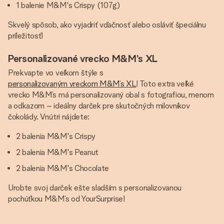
1 balenie M&M's Crispy (107g)
Skvelý spôsob, ako vyjadriť vďačnosť alebo osláviť špeciálnu
príležitosť!
Personalizované vrecko M&M’s XL
Prekvapte vo veľkom štýle s
personalizovaným vreckom M&M’s XL
! Toto extra veľké
vrecko M&M’s má personalizovaný obal s fotografiou, menom
a odkazom – ideálny darček pre skutočných milovníkov
čokolády. Vnútri nájdete:
2 balenia M&M's Crispy
2 balenia M&M's Peanut
2 balenia M&M's Chocolate
Urobte svoj darček ešte sladším s personalizovanou
pochúťkou M&M’s od YourSurprise!