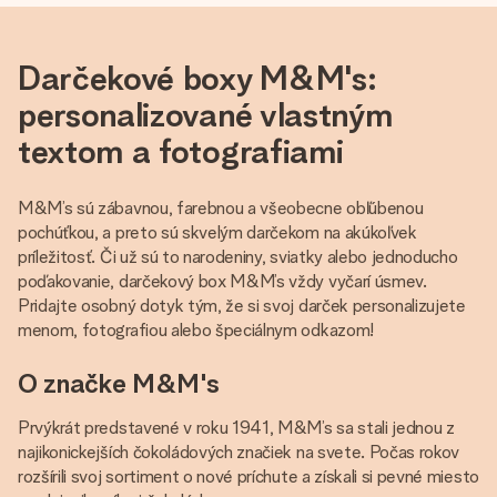
Darčekové boxy M&M's:
personalizované vlastným
textom a fotografiami
M&M’s sú zábavnou, farebnou a všeobecne obľúbenou
pochúťkou, a preto sú skvelým darčekom na akúkoľvek
príležitosť. Či už sú to narodeniny, sviatky alebo jednoducho
poďakovanie, darčekový box M&M’s vždy vyčarí úsmev.
Pridajte osobný dotyk tým, že si svoj darček personalizujete
menom, fotografiou alebo špeciálnym odkazom!
O značke M&M's
Prvýkrát predstavené v roku 1941, M&M’s sa stali jednou z
najikonickejších čokoládových značiek na svete. Počas rokov
rozšírili svoj sortiment o nové príchute a získali si pevné miesto