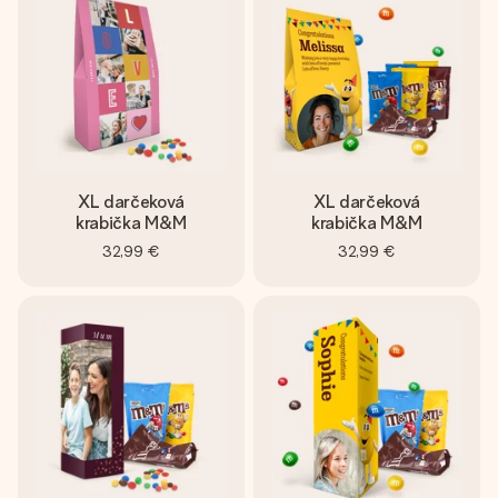
jej menom, vašou fotografiou alebo odkazom, ktorý naozaj
zahreje pri srdci. Žiadne zbytočnosti, len veľa lásky pre ten
pravý moment.
XL darčeková
XL darčeková
krabička M&M
krabička M&M
32,99 €
32,99 €