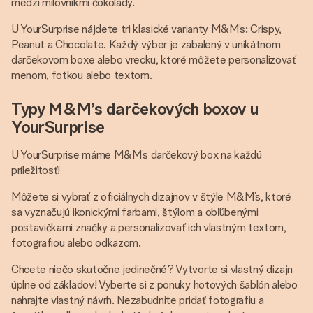
medzi milovníkmi čokolády.
U YourSurprise nájdete tri klasické varianty M&M’s: Crispy,
Peanut a Chocolate. Každý výber je zabalený v unikátnom
darčekovom boxe alebo vrecku, ktoré môžete personalizovať
menom, fotkou alebo textom.
Typy M&M’s darčekových boxov u
YourSurprise
U YourSurprise máme M&M’s darčekový box na každú
príležitosť!
Môžete si vybrať z oficiálnych dizajnov v štýle M&M’s, ktoré
sa vyznačujú ikonickými farbami, štýlom a obľúbenými
postavičkami značky a personalizovať ich vlastným textom,
fotografiou alebo odkazom.
Chcete niečo skutočne jedinečné? Vytvorte si vlastný dizajn
úplne od základov! Vyberte si z ponuky hotových šablón alebo
nahrajte vlastný návrh. Nezabudnite pridať fotografiu a