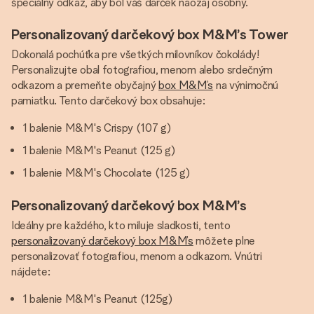
špeciálny odkaz, aby bol váš darček naozaj osobný.
Personalizovaný darčekový box M&M’s Tower
Dokonalá pochúťka pre všetkých milovníkov čokolády!
Personalizujte obal fotografiou, menom alebo srdečným
odkazom a premeňte obyčajný
box M&M’s
na výnimočnú
pamiatku. Tento darčekový box obsahuje:
1 balenie M&M's Crispy (107 g)
1 balenie M&M's Peanut (125 g)
1 balenie M&M's Chocolate (125 g)
Personalizovaný darčekový box M&M’s
Ideálny pre každého, kto miluje sladkosti, tento
personalizovaný darčekový box M&M’s
môžete plne
personalizovať fotografiou, menom a odkazom. Vnútri
nájdete:
1 balenie M&M's Peanut (125g)