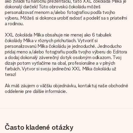
ako zvládli tú náročnú prezentáciu, táto XXL čokoláda Milka je
dokonalý darček! Túto obrovskú čokoládu môžeš
personalizovať menom a/alebo fotografiou podľa tvojho
výberu. Môžeš si dokonca urobiť radosť a podeliť sa s priateľmi
a rodinou.
XXL čokoláda Milka obsahuje nie menej ako 6 tabuliek
čokolády Milka v rôznych príchutiach. Vytvoriť si
personalizovanú Milka čokoládu je jednoduché. Jednoducho
pridaj meno a/alebo fotografiu podľa tvojho výberu do Editora
a dodaj dokonalý záverečný dotyk osobným odkazom. Tvoj
dizajn potom vytlačíme na obal, profesionálne a v plných
farbách. Vytvor si svoju jedinečnú XXL Milka čokoládu už
teraz!
Ak máš záujem o väčšiu objednávku, kontaktuj naše obchodné
oddelenie pre ďalšie informácie.
Často kladené otázky