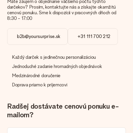
Máte záujem o objednanie väčšieho počtu týchto
darčekov? Prosím, kontaktujte nás a získajte okamžitú
Dar dostal
cenovú ponuku. Sme k dispozícii v pracovných dňoch od
8:30 - 17:00
Čo ak nie je dar úplne v súlade s mojimi záujmami?
Je nám ľúto, že váš dar nie je podľa vašich predstáv. Obráťte
sa na náš zákaznícky servis, ktorý Vám rád pomôže nájsť
b2b@yoursurprise.sk
+31 111 700 212
vhodné riešenie.
Je faktúra odoslaná spolu s objednávkou?
S objednávkou nie je odoslaná žiadna faktúra. Faktúru
Každý darček s jedinečnou personalizáciou
dostanete vždy v potvrdzujúcom e-maile a vždy ju nájdete vo
svojom účte MySurprise. To znamená, že môžete mať dar
Jednoduché zadanie hromadných objednávok
doručený priamo príjemcovi, čo z neho robí skutočné
Medzinárodné doručenie
prekvapenie!
Doprava priamo k príjemcovi
Radšej dostávate cenovú ponuku e-
mailom?