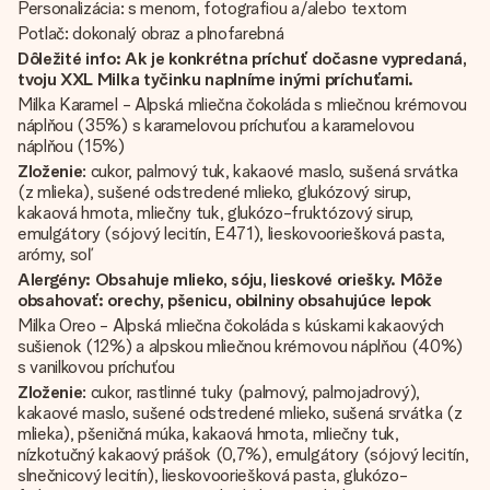
Personalizácia: s menom, fotografiou a/alebo textom
Potlač: dokonalý obraz a plnofarebná
Dôležité info: Ak je konkrétna príchuť dočasne vypredaná,
tvoju XXL Milka tyčinku naplníme inými príchuťami.
Milka Karamel - Alpská mliečna čokoláda s mliečnou krémovou
náplňou (35%) s karamelovou príchuťou a karamelovou
náplňou (15%)
Zloženie
: cukor, palmový tuk, kakaové maslo, sušená srvátka
(z mlieka), sušené odstredené mlieko, glukózový sirup,
kakaová hmota, mliečny tuk, glukózo-fruktózový sirup,
emulgátory (sójový lecitín, E471), lieskovooriešková pasta,
arómy, soľ
Alergény: Obsahuje mlieko, sóju, lieskové oriešky. Môže
obsahovať: orechy, pšenicu, obilniny obsahujúce lepok
Milka Oreo - Alpská mliečna čokoláda s kúskami kakaových
sušienok (12%) a alpskou mliečnou krémovou náplňou (40%)
s vanilkovou príchuťou
Zloženie
: cukor, rastlinné tuky (palmový, palmojadrový),
kakaové maslo, sušené odstredené mlieko, sušená srvátka (z
mlieka), pšeničná múka, kakaová hmota, mliečny tuk,
nízkotučný kakaový prášok (0,7%), emulgátory (sójový lecitín,
slnečnicový lecitín), lieskovooriešková pasta, glukózo-