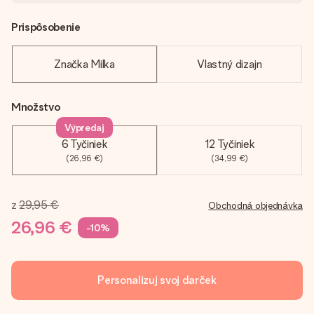
Prispôsobenie
Značka Milka
Vlastný dizajn
Množstvo
Výpredaj
6 Tyčiniek
12 Tyčiniek
(26,96 €)
(34,99 €)
z
29,95 €
Obchodná objednávka
26,96 €
-10%
Personalizuj svoj darček