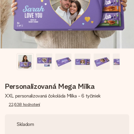
jej menom, vašou fotografiou alebo odkazom, ktorý naozaj
zahreje pri srdci. Žiadne zbytočnosti, len veľa lásky pre ten
pravý moment.
Personalizovaná Mega Milka
XXL personalizovaná čokoláda Milka - 6 tyčiniek
22,638
hodnotení
Skladom