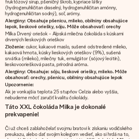
fruktózový sirup, pšeničný škrob, kypriace látky
(hydrogenuhličitan draselný, hydrogenuhličitan amónny,
hydrogenuhličitan sodný), soľ, arómy.
Alergény: Obsahuje pšenicu, mlieko, obilniny obsahujúce
lepok, lieskové oriešky, sóju. Môže obsahovať: orechy
Milka Drvený oriešok - Alpská mliečna čokoláda s kúskami
drvených lieskových orieškov
Zloženie
: cukor, kakaové maslo, sušené odstredené mlieko,
kakaová hmota, kúsky lieskových orieškov (9%), sušená
srvátka (mlieko), mliečny tuk, emulgátor (sójový lecitín),
lieskovooriešková pasta, prírodná aróma.
Alergény: Obsahuje: sóju, lieskové oriešky, mlieko. Môže
obsahovať: orechy, pšenicu, obilniny obsahujúce lepok
Upozornenie:
Ak je vonkajšia teplota 25 stupňov Celzia alebo vyššia,
nebudeme môcť zaručiť kvalitu čokolády.
Táto XXL čokoláda Milka je dokonalé
prekvapenie!
Či už chceš zablahoželať svojmu bratovi k získaniu vodičského
preukazu, alebo dať svojim kolegom vedieť, ako si hrdá na to,