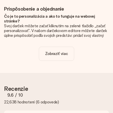
Prispôsobenie a objednanie
Čo je to personalizácia a ako to funguje na webovej
stránke?
Svoj darček môžete začať kliknutím na zelené tlačidlo „začať
personalizovať“. V našom darčekovom editore môžete darček
úplne prispôsobiť podľa svojich predstáv: pridať svoj vlastný
obrázok a / alebo text. Ak chcete, môžete sa tiež rozhodnúť
pre skvelý dizajn, aby bol váš darček skutočne jedinečný.
Zobraziť viac
Je personalizácia zahrnutá v cene?
Cena uvedená na webovej stránke zahŕňa personalizáciu Vášho
daru. Pekné a jasné!
Ako zistím, či má môj obrázok správnu kvalitu?
Chceme sa uistiť, že ste so svojím darčekom úplne spokojní.
Preto je dôležité používať vysokokvalitné fotografie. Ak si nie
Recenzie
ste istí kvalitou obrázka, kontaktujte náš tím služieb
zákazníkom a priložte svoju fotografiu spolu s darčekom, ktorý
9.6
/ 10
máte záujem objednať. Oni potom môžu skontrolovať kvalitu
22,638 hodnotení
(
6 odpovede
)
za vás!
Aké formáty môžem odovzdať?