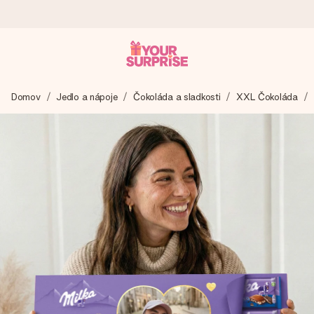
Objednaj dnes, odošleme do 1 prac. dňa
Domov
Jedlo a nápoje
Čokoláda a sladkosti
XXL Čokoláda
Váš darček starostlivo vyrobíme a bleskovo odošleme –
aby ste ho mohli darovať presne v ten správny okamih, keď
na tom najviac záleží.
4,7 (na základe +15 000 recenzií)
Naše darčeky inšpirujú. Zákazníci nás na Google Reviews
hodnotia známkou 4,7.
Kartička s venovaním zdarma
Vytvorte niečo výnimočné v pár jednoduchých krokoch – s