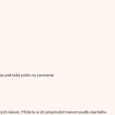
uje praktické pútko na zavesenie
nských rukavíc. Môžete si ich prispôsobiť menom podľa vlastného