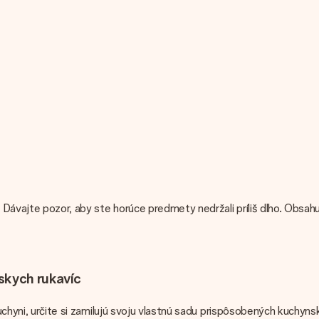
Dávajte pozor, aby ste horúce predmety nedržali príliš dlho. Obsah
skych rukavíc
 kuchyni, určite si zamilujú svoju vlastnú sadu prispôsobených kuchy