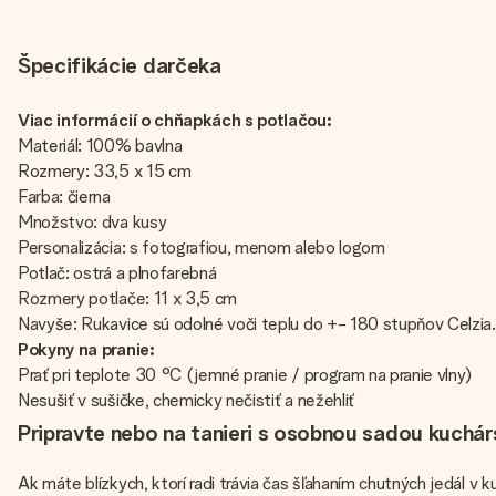
Špecifikácie darčeka
Viac informácií o chňapkách s potlačou:
Materiál: 100% bavlna
Rozmery: 33,5 x 15 cm
Farba: čierna
Množstvo: dva kusy
Personalizácia: s fotografiou, menom alebo logom
Potlač: ostrá a plnofarebná
Rozmery potlače: 11 x 3,5 cm
Navyše: Rukavice sú odolné voči teplu do +- 180 stupňov Celzia. 
Pokyny na pranie:
Prať pri teplote 30 °C (jemné pranie / program na pranie vlny)
Nesušiť v sušičke, chemicky nečistiť a nežehliť
Pripravte nebo na tanieri s osobnou sadou kuchár
Ak máte blízkych, ktorí radi trávia čas šľahaním chutných jedál v