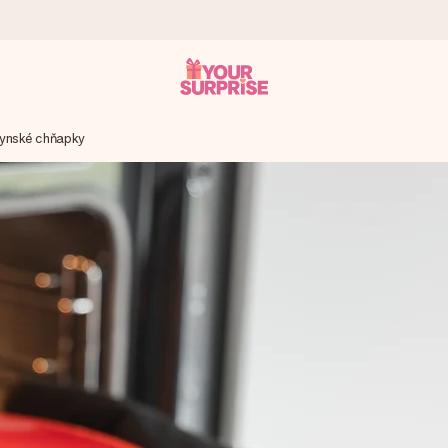
ynské chňapky
 ho mohli darovať presne v ten správny okamih, keď na tom najviac 
otia známkou 4,7.
enom, vašou fotografiou alebo odkazom, ktorý naozaj zahreje pri sr