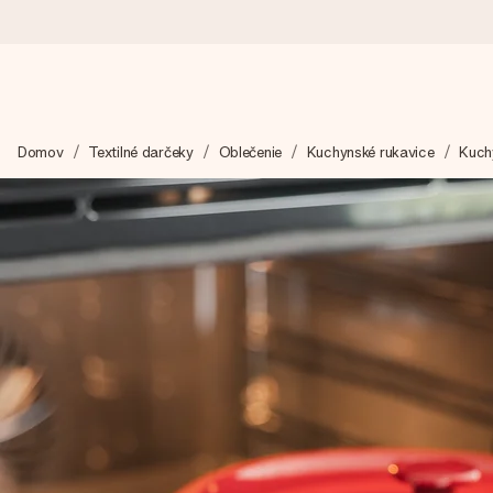
Objednaj dnes, odošleme do 1 prac. dňa
Domov
Textilné darčeky
Oblečenie
Kuchynské rukavice
Kuch
Váš darček starostlivo vyrobíme a bleskovo odošleme – aby ste
4,7 (na základe +15 000 recenzií)
Naše darčeky inšpirujú. Zákazníci nás na Google Reviews hodn
Kartička s venovaním zdarma
Vytvorte niečo výnimočné v pár jednoduchých krokoch – s jej m