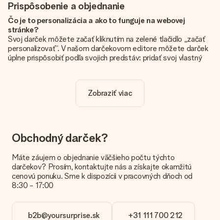
Prispôsobenie a objednanie
Čo je to personalizácia a ako to funguje na webovej
stránke?
Svoj darček môžete začať kliknutím na zelené tlačidlo „začať
personalizovať“. V našom darčekovom editore môžete darček
úplne prispôsobiť podľa svojich predstáv: pridať svoj vlastný
obrázok a / alebo text. Ak chcete, môžete sa tiež rozhodnúť
pre skvelý dizajn, aby bol váš darček skutočne jedinečný.
Zobraziť viac
Je personalizácia zahrnutá v cene?
Cena uvedená na webovej stránke zahŕňa personalizáciu Vášho
daru. Pekné a jasné!
Ako zistím, či má môj obrázok správnu kvalitu?
Obchodný darček?
Chceme sa uistiť, že ste so svojím darčekom úplne spokojní.
Preto je dôležité používať vysokokvalitné fotografie. Ak si nie
Máte záujem o objednanie väčšieho počtu týchto
ste istí kvalitou obrázka, kontaktujte náš tím služieb
darčekov? Prosím, kontaktujte nás a získajte okamžitú
zákazníkom a priložte svoju fotografiu spolu s darčekom, ktorý
cenovú ponuku. Sme k dispozícii v pracovných dňoch od
máte záujem objednať. Oni potom môžu skontrolovať kvalitu
8:30 - 17:00
za vás!
Aké formáty môžem odovzdať?
b2b@yoursurprise.sk
+31 111 700 212
Nahrajete súbory JPG a PNG do nášho editora. Je to príliš