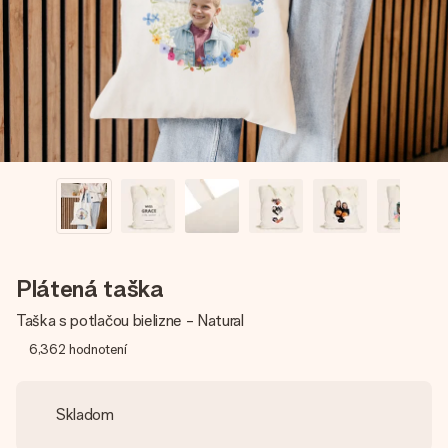
jej menom, vašou fotografiou alebo odkazom, ktorý naozaj
zahreje pri srdci. Žiadne zbytočnosti, len veľa lásky pre ten
pravý moment.
Plátená taška
Taška s potlačou bielizne - Natural
6,362
hodnotení
Skladom