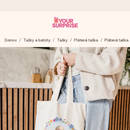
Objednaj dnes, odošleme do 1 prac. dňa
Domov
Tašky a batohy
Tašky
Plátená taška
Plátená taška
Váš darček starostlivo vyrobíme a bleskovo odošleme –
aby ste ho mohli darovať presne v ten správny okamih, keď
na tom najviac záleží.
4,7 (na základe +15 000 recenzií)
Naše darčeky inšpirujú. Zákazníci nás na Google Reviews
hodnotia známkou 4,7.
Kartička s venovaním zdarma
Vytvorte niečo výnimočné v pár jednoduchých krokoch – s