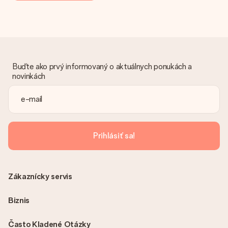
Dar dostal
Čo ak nie je dar úplne v súlade s mojimi záujmami?
Je nám ľúto, že váš dar nie je podľa vašich predstáv. Obráťte
sa na náš zákaznícky servis, ktorý Vám rád pomôže nájsť
vhodné riešenie.
Buďte ako prvý informovaný o aktuálnych ponukách a
Je faktúra odoslaná spolu s objednávkou?
novinkách
S objednávkou nie je odoslaná žiadna faktúra. Faktúru
dostanete vždy v potvrdzujúcom e-maile a vždy ju nájdete vo
svojom účte MySurprise. To znamená, že môžete mať dar
doručený priamo príjemcovi, čo z neho robí skutočné
prekvapenie!
Prihlásiť sa!
Zákaznícky servis
Biznis
Často Kladené Otázky