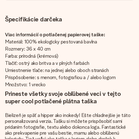
Špecifikácie darčeka
Viac informácií o potlačenej papierovej taške:
Materiál: 100% ekologicky pestovaná bavlna
Rozmery: 36 x 40 cm
Farba: prírodná (krémová)
Tlačiť: ostrý ako britva a v plných farbách
Umiestnenie tlače: na jednej alebo oboch stranách
Prispôsobenie: s menom, fotografiou a / alebo logom
Množstvo: 1 vrecko
Prineste všetky svoje obľúbené veci v tejto
super cool potlačené plátna taška
Bielizeň je späť a hipper ako inokedy! Ešte chladnejšie je táto
personalizovaná verzia. Tašku si môžete prispôsobiť sami
pridaním fotografie, textu alebo dokonca loga. Fantastické
ako prekvapenie pre vašu bestie, mamu alebo obľúbenú
kolegyňu. Tiež veľký ako taška s logom alebo darček k