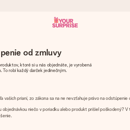
 ho mohli darovať presne v ten správny okamih, keď na tom najviac 
úpenie od zmluvy
roduktov, ktoré si u nás objednáte, je vyrobená
 To robí každý darček jedinečným.
otia známkou 4,7.
 vašich prianí, zo zákona sa na ne nevzťahuje právo na odstúpenie o
ou objednávkou niečo v poriadku alebo produkt prišiel poškodený? V
enom, vašou fotografiou alebo odkazom, ktorý naozaj zahreje pri sr
šenie.