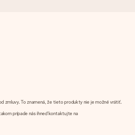
záleží.
d zmluvy. To znamená, že tieto produkty nie je možné vrátiť.
 takom prípade nás ihneď kontaktujte na
dci. Žiadne zbytočnosti, len veľa lásky pre ten pravý moment.