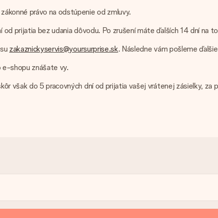
 zákonné právo na odstúpenie od zmluvy.
od prijatia bez udania dôvodu. Po zrušení máte ďalších 14 dní na to
esu
zakaznickyservis@yoursurprise.sk
. Následne vám pošleme ďalšie
o e-shopu znášate vy.
ôr však do 5 pracovných dní od prijatia vašej vrátenej zásielky, za