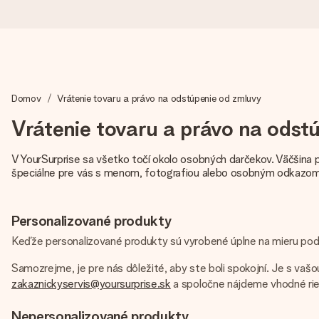
Objednaj dnes, odošleme do 1 prac. dňa
Domov
Vrátenie tovaru a právo na odstúpenie od zmluvy
Váš darček starostlivo vyrobíme a bleskovo odošleme – aby ste
Vrátenie tovaru a právo na odst
V YourSurprise sa všetko točí okolo osobných darčekov. Väčšina p
4,7 (na základe +15 000 recenzií)
špeciálne pre vás s menom, fotografiou alebo osobným odkazom.
Naše darčeky inšpirujú. Zákazníci nás na Google Reviews hodn
Personalizované produkty
Keďže personalizované produkty sú vyrobené úplne na mieru podľa
Kartička s venovaním zdarma
Samozrejme, je pre nás dôležité, aby ste boli spokojní. Je s vaš
Vytvorte niečo výnimočné v pár jednoduchých krokoch – s jej m
zakaznickyservis@yoursurprise.sk
a spoločne nájdeme vhodné rie
Nepersonalizované produkty