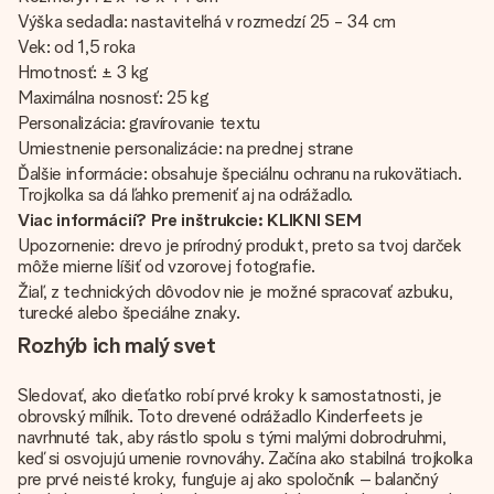
Výška sedadla: nastaviteľná v rozmedzí 25 - 34 cm
Vek: od 1,5 roka
Hmotnosť: ± 3 kg
Maximálna nosnosť: 25 kg
Personalizácia: gravírovanie textu
Umiestnenie personalizácie: na prednej strane
Ďalšie informácie: obsahuje špeciálnu ochranu na rukovätiach.
Trojkolka sa dá ľahko premeniť aj na odrážadlo.
Viac informácií? Pre inštrukcie: KLIKNI SEM
Upozornenie: drevo je prírodný produkt, preto sa tvoj darček
môže mierne líšiť od vzorovej fotografie.
Žiaľ, z technických dôvodov nie je možné spracovať azbuku,
turecké alebo špeciálne znaky.
Rozhýb ich malý svet
Sledovať, ako dieťatko robí prvé kroky k samostatnosti, je
obrovský míľnik. Toto drevené odrážadlo Kinderfeets je
navrhnuté tak, aby rástlo spolu s tými malými dobrodruhmi,
keď si osvojujú umenie rovnováhy. Začína ako stabilná trojkolka
pre prvé neisté kroky, funguje aj ako spoločník – balančný