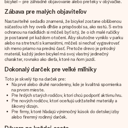
bicykel – pre záhradné objavovanie alebo preteky v obývačke.
Zábava pre malých objaviteľov
Nastaviteľné sedadlo znamená, že bicykel zostane obľúbenou
súčasťou ich hry oveľa dlhšie a prispôsobí sa, ako rastú. S extra
ochranou na riadidlách si môžeš byť istý, že o ich malé ručičky
je postarané pri každom otočení. Aby skutočne vyniklo v parku
alebo na stretnutí s kamarátmi, môžeš si nechať vygravírovať
ich meno priamo na prednú časť. Pretože drevo je prírodný
materiál, každý jeden bicykel má svoj vlastný jedinečný
charakter, rovnako ako dieťa, ktoré na ňom jazdí.
Dokonalý darček pre veľké míľniky
Toto je skvelý tip na darček pre:
Na prvé alebo druhé narodeniny, kde je kvalitná spomienka
na prvom mieste.
Pre hrdých starých rodičov, ktorí chcú podporiť aktívnu hru.
Pre nových rodičov, ktorí oceňujú udržateľné materiály a
šikovný dizajn.
Pre firmy, ktoré hľadajú výnimočný kúsok do detskej izby
alebo firemný rodinný darček.