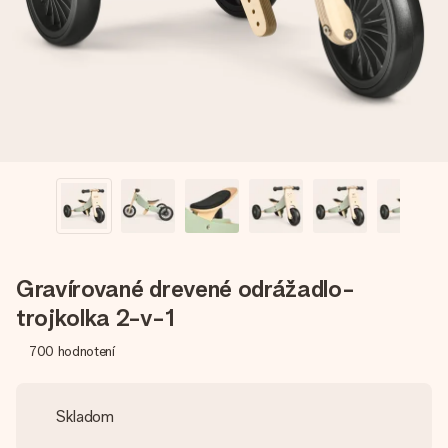
jej menom, vašou fotografiou alebo odkazom, ktorý naozaj
zahreje pri srdci. Žiadne zbytočnosti, len veľa lásky pre ten
pravý moment.
Gravírované drevené odrážadlo-
trojkolka 2-v-1
700
hodnotení
Skladom