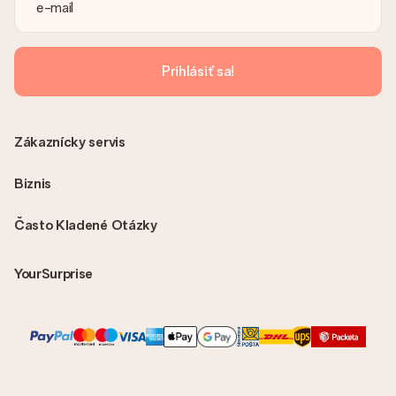
svojom účte MySurprise. To znamená, že môžete mať dar
doručený priamo príjemcovi, čo z neho robí skutočné
prekvapenie!
Prihlásiť sa!
Zákaznícky servis
Biznis
Často Kladené Otázky
YourSurprise