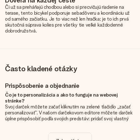
Dôvera na každej ceste
Či už sa preháňajú chodbou alebo si precvičujú riadenie na
terase, tento bicykel podporuje sebadôveru a koordináciu už
od samého začiatku. Je to viac než len hračka; je to ich prvá
skutočná súprava kolies pre všetky tie veľké každodenné
dobrodružstvá.
Často kladené otázky
Prispôsobenie a objednanie
Čo je to personalizácia a ako to funguje na webovej
stránke?
Svoj darček môžete začať kliknutím na zelené tlačidlo „začať
personalizovať“. V našom darčekovom editore môžete darček
úplne prispôsobiť podľa svojich predstáv: pridať svoj vlastný
obrázok a / alebo text. Ak chcete, môžete sa tiež rozhodnúť
pre skvelý dizajn, aby bol váš darček skutočne jedinečný.