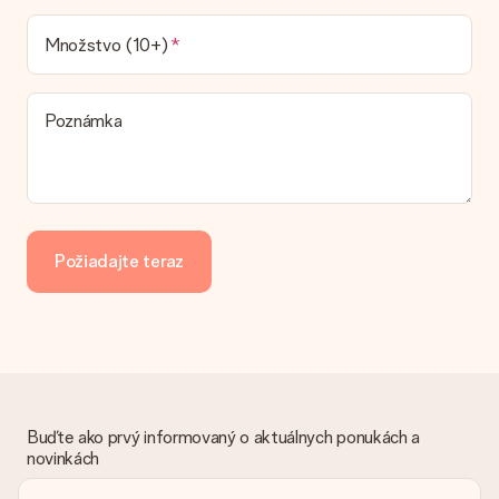
Momentálne nie je možné zvoliť si možnosť doručenia. Dar,
ktorý chcete objednať, je buď odoslaný ako balík alebo ako
Množstvo (10+)
doručenie poštovej schránky. Chcete vedieť, na ktorú
možnosť spadá vaša objednávka? Obráťte sa na náš
zákaznícky servis.
Poznámka
Platba
Ako môžem zaplatiť objednávku?
Ponúkame tieto spôsoby platby: iDeal, Paypal, kreditná karta,
faktúra cez Klarna alebo manuálny prevod. V prípade
manuálneho prevodu platby, prosím, vezmite do úvahy
Požiadajte teraz
dodatočný 3 dni na doručenie Vášho daru.
Dar dostal
Čo ak nie je dar úplne v súlade s mojimi záujmami?
Je nám ľúto, že váš dar nie je podľa vašich predstáv. Obráťte
sa na náš zákaznícky servis, ktorý Vám rád pomôže nájsť
vhodné riešenie.
Buďte ako prvý informovaný o aktuálnych ponukách a
Je faktúra odoslaná spolu s objednávkou?
novinkách
S objednávkou nie je odoslaná žiadna faktúra. Faktúru
dostanete vždy v potvrdzujúcom e-maile a vždy ju nájdete vo