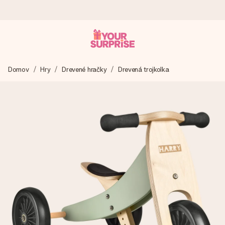
Objednaj dnes, odošleme do 1 prac. dňa
Domov
Hry
Drevené hračky
Drevená trojkolka
Váš darček starostlivo vyrobíme a bleskovo odošleme –
aby ste ho mohli darovať presne v ten správny okamih, keď
na tom najviac záleží.
4,7 (na základe +15 000 recenzií)
Naše darčeky inšpirujú. Zákazníci nás na Google Reviews
hodnotia známkou 4,7.
Kartička s venovaním zdarma
Vytvorte niečo výnimočné v pár jednoduchých krokoch – s