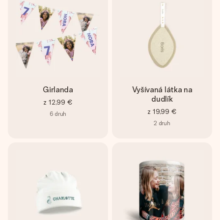
Girlanda
Vyšívaná látka na
dudlík
z
12,99 €
z
19,99 €
6
druh
2
druh