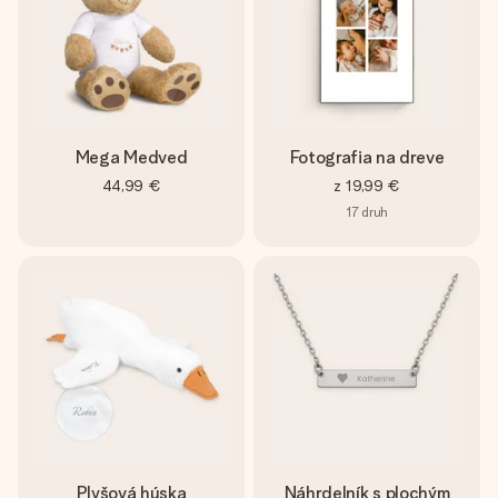
Mega Medveď
Fotografia na dreve
44,99 €
z
19,99 €
17
druh
Plyšová húska
Náhrdelník s plochým