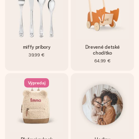
miffy príbory
Drevené detské
chodítko
39,99 €
64,99 €
Výpredaj