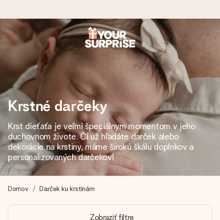
Objednaj dnes, odošleme do 1 prac. dňa
Váš darček starostlivo vyrobíme a bleskovo odošleme –
aby ste ho mohli darovať presne v ten správny okamih, keď
na tom najviac záleží.
Krstné darčeky
Krst dieťaťa je veľmi špeciálnym momentom v jeho
4,7 (na základe +15 000 recenzií)
duchovnom živote. Či už hľadáte darček alebo
Naše darčeky inšpirujú. Zákazníci nás na Google Reviews
dekorácie na krstiny, máme širokú škálu doplnkov a
hodnotia známkou 4,7.
personalizovaných darčekov!
Domov
Darček ku krstinám
Kartička s venovaním zdarma
Vytvorte niečo výnimočné v pár jednoduchých krokoch – s
Zobraziť filtre