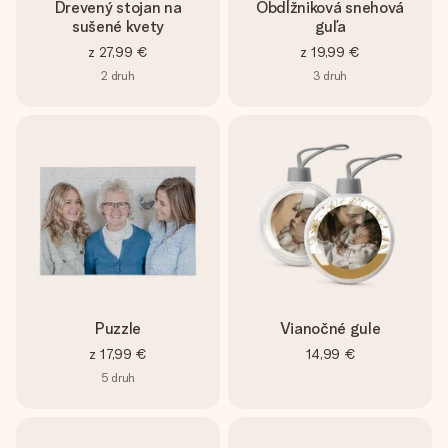
Drevený stojan na
Obdĺžniková snehová
sušené kvety
guľa
z
27,99 €
z
19,99 €
2
druh
3
druh
Puzzle
Vianočné gule
z
17,99 €
14,99 €
5
druh