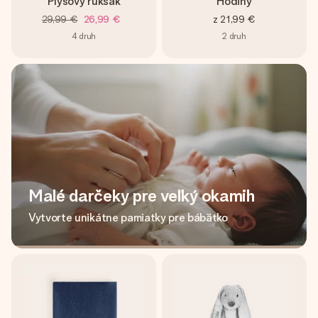
Plyšový ruksak
Hodiny
29,99 €
26,99 €
z
21,99 €
4
druh
2
druh
Malé darčeky pre veľký okamih
Vytvorte unikátne pamiatky pre bábätko