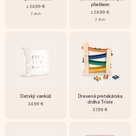
plieškom
z
24,99 €
z
24,99 €
2
druh
2
druh
Detský vankúš
Drevená pretekárska
dráha Trixie
24,99 €
37,99 €