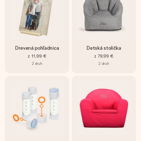
Drevená pohľadnica
Detská stolička
z
11,99 €
z
79,99 €
2
druh
2
druh