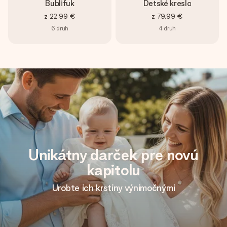
Bublifuk
Detské kreslo
z
22,99 €
z
79,99 €
6
druh
4
druh
Unikátny darček pre novú
kapitolu
Urobte ich krstiny výnimočnými