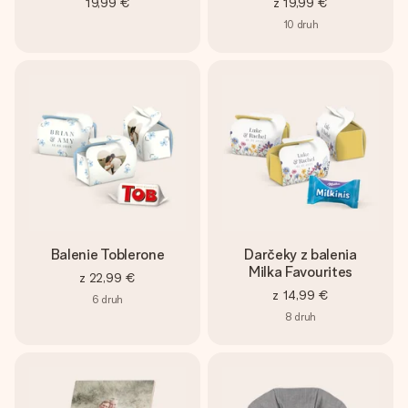
19,99 €
z
19,99 €
10
druh
Balenie Toblerone
Darčeky z balenia
Milka Favourites
z
22,99 €
z
14,99 €
6
druh
8
druh