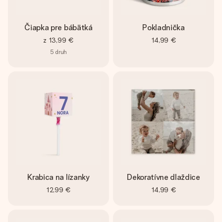
Čiapka pre bábätká
Pokladnička
z
13,99 €
14,99 €
5
druh
Krabica na lízanky
Dekoratívne dlaždice
12,99 €
14,99 €