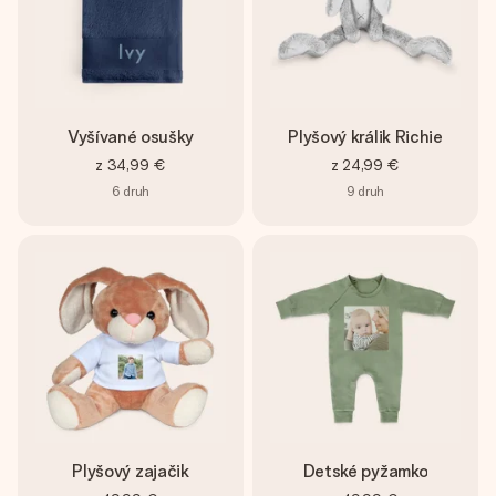
Vyšívané osušky
Plyšový králik Richie
z
34,99 €
z
24,99 €
6
druh
9
druh
Plyšový zajačik
Detské pyžamko