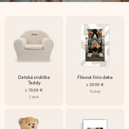
Detská stolička
Flísová foto deka
Teddy
z
29,99 €
z
79,99 €
12
druh
2
druh