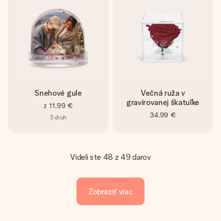
Snehové gule
Večná ruža v
gravírovanej škatuľke
z
11,99 €
34,99 €
3
druh
Videli ste 48 z 49 darov
Zobraziť viac