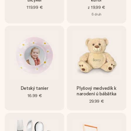
119,99 €
z
19,99 €
6
druh
Detský tanier
Plyšový medvedík k
narodeni ú bábätka
16,99 €
29,99 €