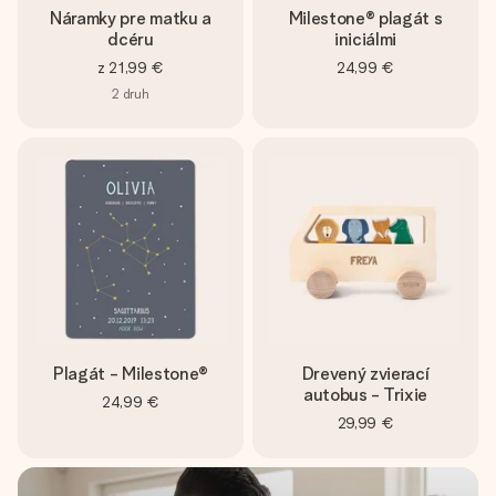
Náramky pre matku a
Milestone® plagát s
dcéru
iniciálmi
z
21,99 €
24,99 €
2
druh
Plagát - Milestone®
Drevený zvierací
autobus - Trixie
24,99 €
29,99 €