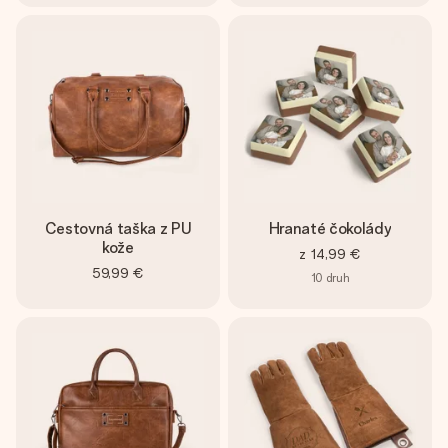
Cestovná taška z PU
Hranaté čokolády
kože
z
14,99 €
59,99 €
10
druh