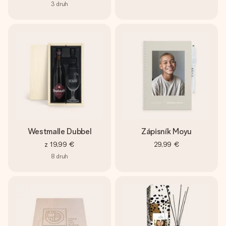
3
druh
Westmalle Dubbel
Zápisník Moyu
z
19,99 €
29,99 €
8
druh