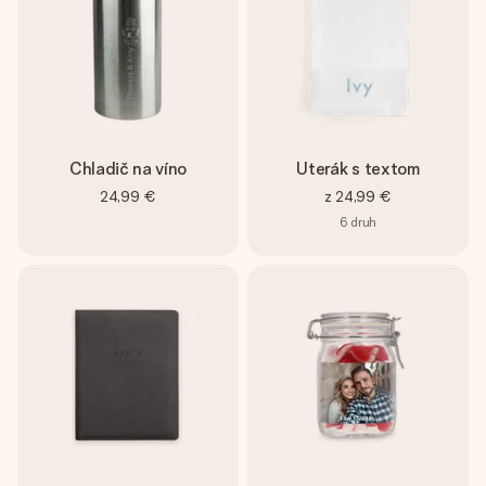
Chladič na víno
Uterák s textom
24,99 €
z
24,99 €
6
druh