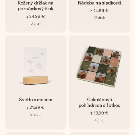
Kožený držiak na
Nádoba na sladkosti
poznámkový blok
z
14,99 €
z
24,99 €
12
druh
6
druh
Svetlo s menom
Čokoládová
pohľadnica s fotkou
z
21,99 €
z
19,99 €
2
druh
4
druh