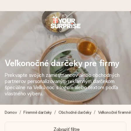
Objednaj dnes, odošleme do 1 prac. dňa
Váš darček starostlivo vyrobíme a bleskovo odošleme –
aby ste ho mohli darovať presne v ten správny okamih, keď
na tom najviac záleží.
Veľkonočné darčeky pre firmy
Prekvapte svojich zamestnancov alebo obchodných
4,7 (na základe +15 000 recenzií)
partnerov personalizovaným reklamným darčekom
Naše darčeky inšpirujú. Zákazníci nás na Google Reviews
špeciálne na Veľkú noc s logom alebo textom podľa
hodnotia známkou 4,7.
vlastného výberu.
Domov
Firemné darčeky
Obchodné darčeky
Veľkonočné firemné
Kartička s venovaním zdarma
Vytvorte niečo výnimočné v pár jednoduchých krokoch – s
Zobraziť filtre