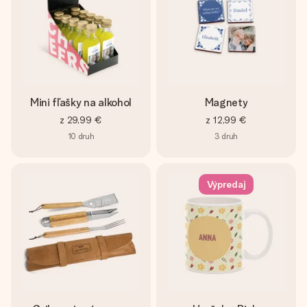
Mini fľašky na alkohol
Magnety
z
29,99 €
z
12,99 €
10
druh
3
druh
Výpredaj