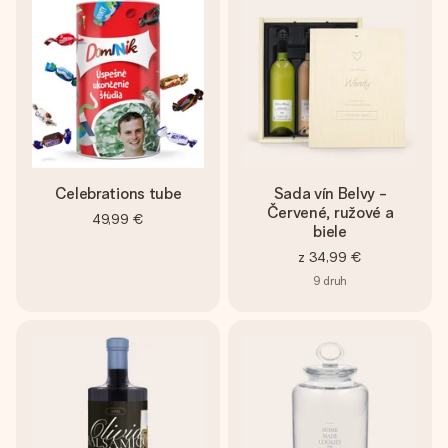
Celebrations tube
Sada vín Belvy -
Červené, ružové a
49,99 €
biele
z
34,99 €
9
druh