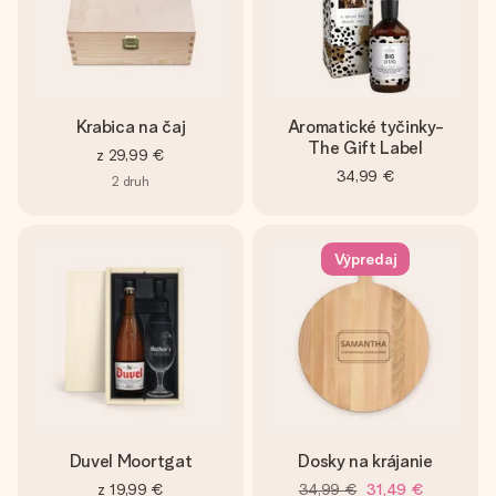
Krabica na čaj
Aromatické tyčinky-
The Gift Label
z
29,99 €
34,99 €
2
druh
Výpredaj
Duvel Moortgat
Dosky na krájanie
z
19,99 €
34,99 €
31,49 €