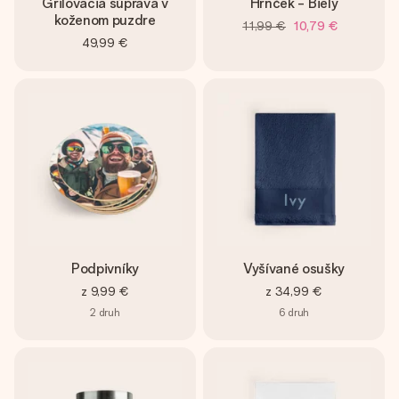
Grilovacia súprava v
Hrnček - Biely
koženom puzdre
11,99 €
10,79 €
49,99 €
Podpivníky
Vyšívané osušky
z
9,99 €
z
34,99 €
2
druh
6
druh