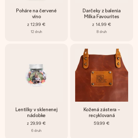
Poháre na červené
Darčeky z balenia
víno
Milka Favourites
z
12,99 €
z
14,99 €
12
druh
8
druh
Lentilky v sklenenej
Kožená zástera -
nádobke
recyklovaná
z
29,99 €
59,99 €
6
druh