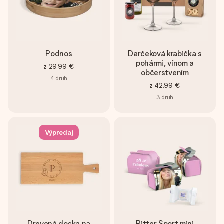
Podnos
Darčeková krabička s
pohármi, vínom a
z
29,99 €
občerstvením
4
druh
z
42,99 €
3
druh
Výpredaj
Drevená doska na
Ritter Sport mini