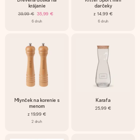
krájanie
darčeky
39,99 €
35,99 €
z
14,99 €
6
druh
6
druh
Mlynček na korenie s
Karafa
menom
25,99 €
z
19,99 €
2
druh