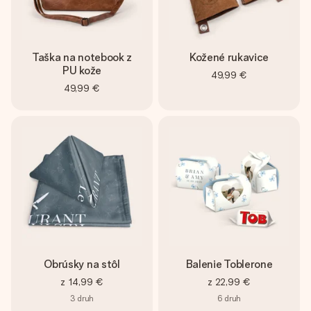
Taška na notebook z
Kožené rukavice
PU kože
49,99 €
49,99 €
Obrúsky na stôl
Balenie Toblerone
z
14,99 €
z
22,99 €
3
druh
6
druh