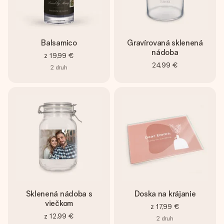
Balsamico
Gravírovaná sklenená
nádoba
z
19,99 €
24,99 €
2
druh
Sklenená nádoba s
Doska na krájanie
viečkom
z
17,99 €
z
12,99 €
2
druh