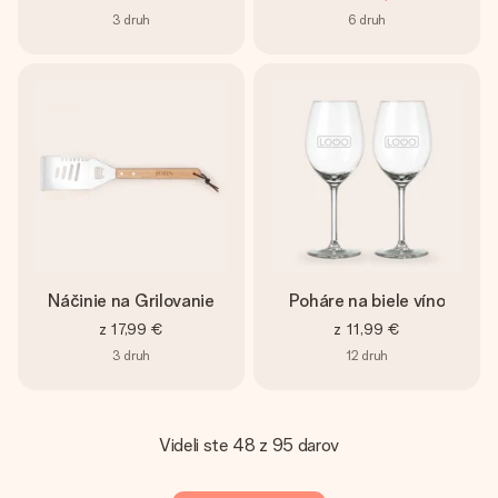
3
druh
6
druh
Náčinie na Grilovanie
Poháre na biele víno
z
17,99 €
z
11,99 €
3
druh
12
druh
Videli ste 48 z 95 darov