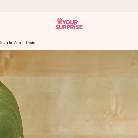
šová hračka - Trixie
 ho mohli darovať presne v ten správny okamih, keď na tom najviac 
otia známkou 4,7.
enom, vašou fotografiou alebo odkazom, ktorý naozaj zahreje pri sr