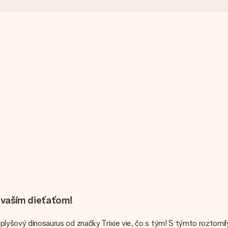
 vaším dieťaťom!
o plyšový dinosaurus od značky Trixie vie, čo s tým! S týmto roztomi