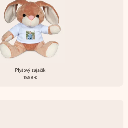
Plyšový zajačik
19,99 €