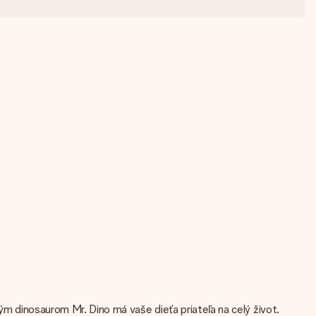
lým dinosaurom Mr. Dino má vaše dieťa priateľa na celý život.