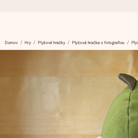
Objednaj dnes, odošleme do 1 prac. dňa
Domov
Hry
Plyšové hračky
Plyšová hračka s fotografiou
Ply
Váš darček starostlivo vyrobíme a bleskovo odošleme – aby ste
4,7 (na základe +15 000 recenzií)
Naše darčeky inšpirujú. Zákazníci nás na Google Reviews hodn
Kartička s venovaním zdarma
Vytvorte niečo výnimočné v pár jednoduchých krokoch – s jej m