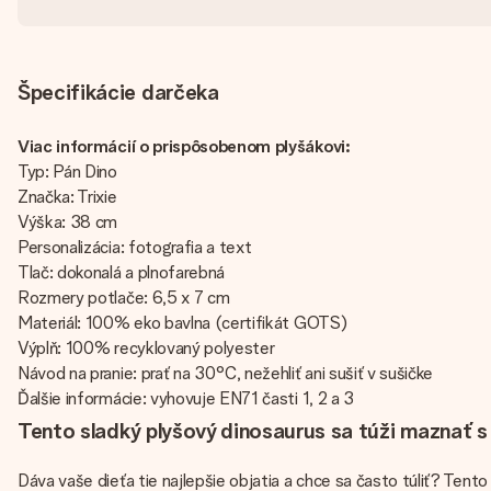
Špecifikácie darčeka
Viac informácií o prispôsobenom plyšákovi:
Typ: Pán Dino
Značka: Trixie
Výška: 38 cm
Personalizácia: fotografia a text
Tlač: dokonalá a plnofarebná
Rozmery potlače: 6,5 x 7 cm
Materiál: 100% eko bavlna (certifikát GOTS)
Výplň: 100% recyklovaný polyester
Návod na pranie: prať na 30°C, nežehliť ani sušiť v sušičke
Ďalšie informácie: vyhovuje EN71 časti 1, 2 a 3
Tento sladký plyšový dinosaurus sa túži maznať s
Dáva vaše dieťa tie najlepšie objatia a chce sa často túliť? Tent