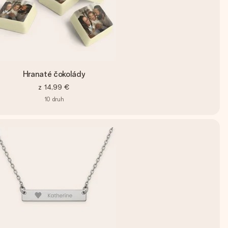
Hranaté čokolády
z
14,99 €
10
druh