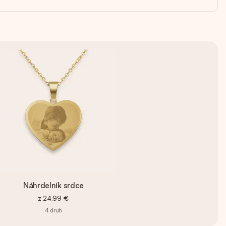
Náhrdelník srdce
z
24,99 €
4
druh