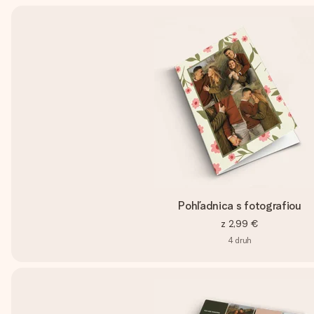
Pohľadnica s fotografiou
z
2,99 €
4
druh