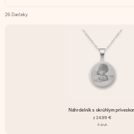
26
Darčeky
Náhrdelník s okrúhlym prívesko
z
24,99 €
4
druh