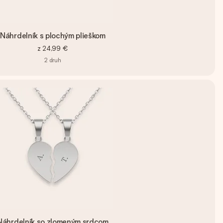
Náhrdelník s plochým plieškom
z
24,99 €
2
druh
Náhrdelník so zlomeným srdcom