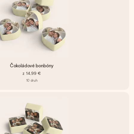
Čokoládové bonbóny
z
14,99 €
10
druh