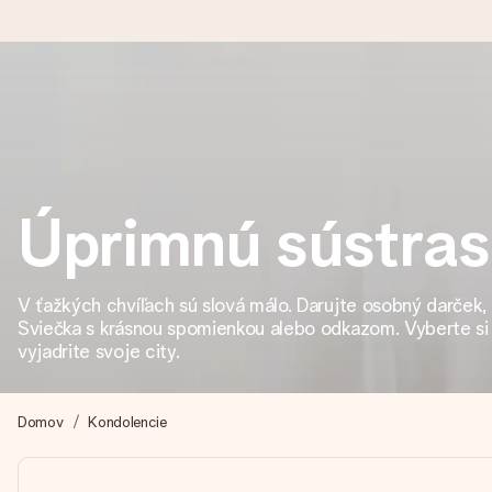
Objednaj dnes, odošleme do 1 prac. dňa
Váš darček starostlivo vyrobíme a bleskovo odošleme – aby ste
Úprimnú sústras
4,7 (na základe +15 000 recenzií)
Naše darčeky inšpirujú. Zákazníci nás na Google Reviews hodn
V ťažkých chvíľach sú slová málo. Darujte osobný darček, 
Sviečka s krásnou spomienkou alebo odkazom. Vyberte si
vyjadrite svoje city.
Kartička s venovaním zdarma
Vytvorte niečo výnimočné v pár jednoduchých krokoch – s jej m
Domov
Kondolencie