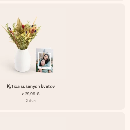
Kytica sušených kvetov
z
29,99 €
2
druh