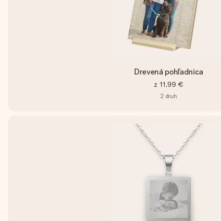
Drevená pohľadnica
z
11,99 €
2
druh