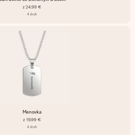
z
24,99 €
4
druh
Menovka
z
19,99 €
4
druh