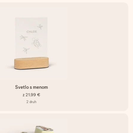
Svetlo s menom
z
21,99 €
2
druh