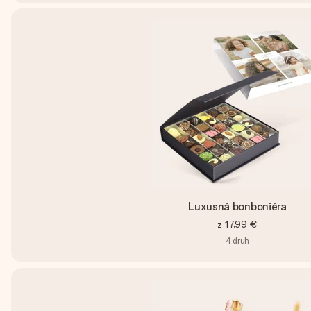
Luxusná bonboniéra
z
17,99 €
4
druh