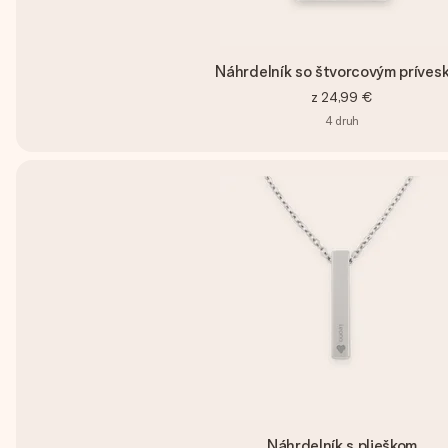
Náhrdelník so štvorcovým príves
z
24,99 €
4
druh
Náhrdelník s plieškom