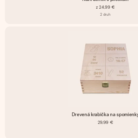
z
24,99 €
2
druh
Drevená krabička na spomienk
29,99 €