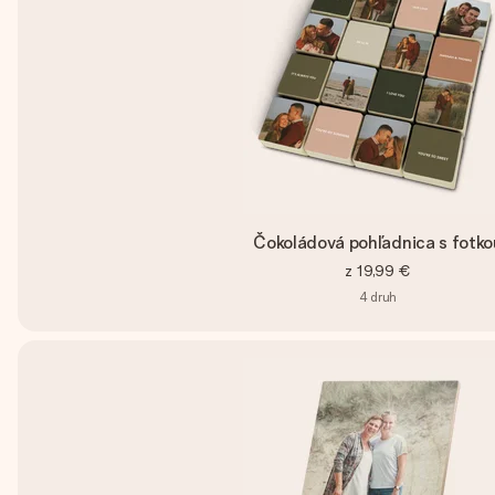
Čokoládová pohľadnica s fotko
z
19,99 €
4
druh