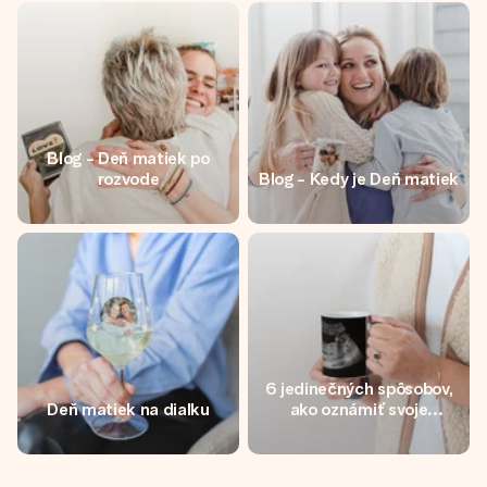
jej menom, vašou fotografiou alebo odkazom, ktorý naozaj
zahreje pri srdci. Žiadne zbytočnosti, len veľa lásky pre ten
pravý moment.
Blog - Deň matiek po
rozvode
Blog - Kedy je Deň matiek
6 jedinečných spôsobov,
Deň matiek na diaľku
ako oznámiť svoje
tehotenstvo