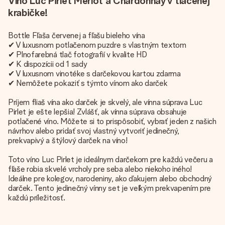
Víno Luc Pirlet Merlot a Chardonnay v tlačenej
krabičke!
Bottle Fľaša červenej a fľašu bieleho vína
✔ V luxusnom potlačenom puzdre s vlastným textom
✔ Plnofarebná tlač fotografií v kvalite HD
✔ K dispozícii od 1 sady
✔ V luxusnom vinotéke s darčekovou kartou zdarma
✔ Nemôžete pokaziť s týmto vínom ako darček
Príjem fliaš vína ako darček je skvelý, ale vínna súprava Luc
Pirlet je ešte lepšia! Zvlášť, ak vínna súprava obsahuje
potlačené víno. Môžete si to prispôsobiť, vybrať jeden z našich
návrhov alebo pridať svoj vlastný vytvoriť jedinečný,
prekvapivý a štýlový darček na víno!
Toto víno Luc Pirlet je ideálnym darčekom pre každú večeru a
fľaše robia skvelé vrcholy pre seba alebo niekoho iného!
Ideálne pre kolegov, narodeniny, ako ďakujem alebo obchodný
darček. Tento jedinečný vínny set je veľkým prekvapením pre
každú príležitosť.