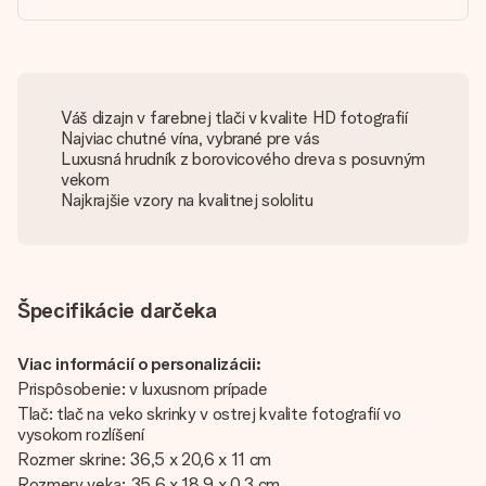
Váš dizajn v farebnej tlači v kvalite HD fotografií
Najviac chutné vína, vybrané pre vás
Luxusná hrudník z borovicového dreva s posuvným
vekom
Najkrajšie vzory na kvalitnej sololitu
Špecifikácie darčeka
Viac informácií o personalizácii:
Prispôsobenie: v luxusnom prípade
Tlač: tlač na veko skrinky v ostrej kvalite fotografií vo
vysokom rozlíšení
Rozmer skrine: 36,5 x 20,6 x 11 cm
Rozmery veka: 35,6 x 18,9 x 0,3 cm