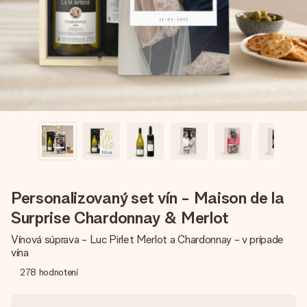
jej menom, vašou fotografiou alebo odkazom, ktorý naozaj
zahreje pri srdci. Žiadne zbytočnosti, len veľa lásky pre ten
pravý moment.
Personalizovaný set vín - Maison de la
Surprise Chardonnay & Merlot
Vínová súprava - Luc Pirlet Merlot a Chardonnay - v prípade
vína
278
hodnotení