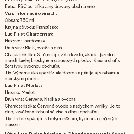
Extra: FSC certifikovaný drevený obal na víno
Viac informácií o vínach:
Obsah: 750 ml
Krajina pôvodu: Francúzsko
Luc Pirlet Chardonnay:
Hrozno: Chardonnay
Druh vína: Biela, svieža a plná
Charakteristika: S tónmi lipového kvetu, akácie, jazmínu,
mandlí, bielej broskyne a citrusových plodov. Krásna chuť s
čerstvou ovocnou dochuťou.
Tip: Výborne ako aperitív, ale dobre sa páruje aj s rybami a
morskými plodmi.
Luc Pirlet Merlot:
Hrozno: Merlot
Druh vína: Červená, hladká a ovocná
Charakteristika: Červené ovocie s nádychom vanilky. Je to
plné, vyvážené, robustné víno s dlhou dochuťou.
Tip: Dobre spárujte s bielym mäsom, hydinou a pečeným
mäsom.