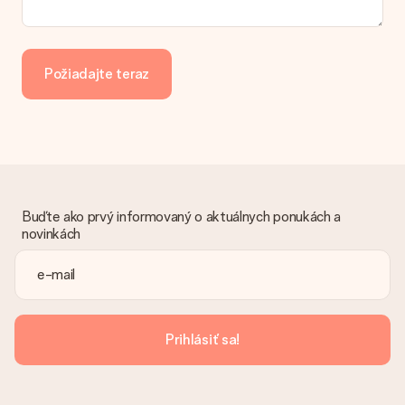
Ako môžem zaplatiť objednávku?
Ponúkame tieto spôsoby platby: iDeal, Paypal, kreditná karta,
faktúra cez Klarna alebo manuálny prevod. V prípade
manuálneho prevodu platby, prosím, vezmite do úvahy
Požiadajte teraz
dodatočný 3 dni na doručenie Vášho daru.
Dar dostal
Čo ak nie je dar úplne v súlade s mojimi záujmami?
Je nám ľúto, že váš dar nie je podľa vašich predstáv. Obráťte
sa na náš zákaznícky servis, ktorý Vám rád pomôže nájsť
vhodné riešenie.
Buďte ako prvý informovaný o aktuálnych ponukách a
Je faktúra odoslaná spolu s objednávkou?
novinkách
S objednávkou nie je odoslaná žiadna faktúra. Faktúru
dostanete vždy v potvrdzujúcom e-maile a vždy ju nájdete vo
svojom účte MySurprise. To znamená, že môžete mať dar
doručený priamo príjemcovi, čo z neho robí skutočné
prekvapenie!
Prihlásiť sa!