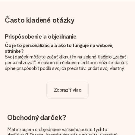
Často kladené otázky
Prispôsobenie a objednanie
Čo je to personalizácia a ako to funguje na webovej
stránke?
Svoj darček môžete začať kliknutím na zelené tlačidlo „začať
personalizovať“. V našom darčekovom editore môžete darček
úplne prispôsobiť podľa svojich predstáv: pridať svoj vlastný
obrázok a / alebo text. Ak chcete, môžete sa tiež rozhodnúť
pre skvelý dizajn, aby bol váš darček skutočne jedinečný.
Zobraziť viac
Je personalizácia zahrnutá v cene?
Cena uvedená na webovej stránke zahŕňa personalizáciu Vášho
daru. Pekné a jasné!
Ako zistím, či má môj obrázok správnu kvalitu?
Obchodný darček?
Chceme sa uistiť, že ste so svojím darčekom úplne spokojní.
Preto je dôležité používať vysokokvalitné fotografie. Ak si nie
Máte záujem o objednanie väčšieho počtu týchto
ste istí kvalitou obrázka, kontaktujte náš tím služieb