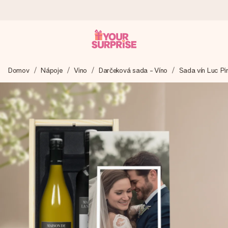
Objednaj dnes, odošleme do 1 prac. dňa
Domov
Nápoje
Vino
Darčeková sada - Víno
Sada vín Luc Pi
Váš darček starostlivo vyrobíme a bleskovo odošleme –
aby ste ho mohli darovať presne v ten správny okamih, keď
na tom najviac záleží.
4,7 (na základe +15 000 recenzií)
Naše darčeky inšpirujú. Zákazníci nás na Google Reviews
hodnotia známkou 4,7.
Kartička s venovaním zdarma
Vytvorte niečo výnimočné v pár jednoduchých krokoch – s