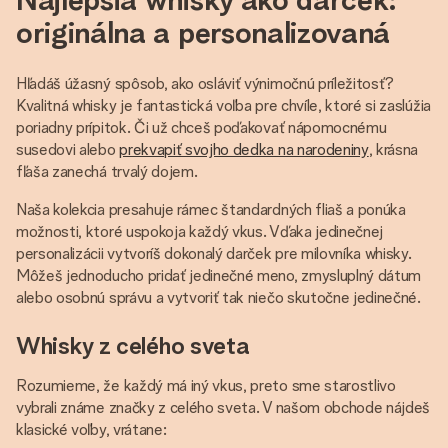
originálna a personalizovaná
Hľadáš úžasný spôsob, ako osláviť výnimočnú príležitosť?
Kvalitná whisky je fantastická voľba pre chvíle, ktoré si zaslúžia
poriadny prípitok. Či už chceš poďakovať nápomocnému
susedovi alebo
prekvapiť svojho dedka na narodeniny
, krásna
fľaša zanechá trvalý dojem.
Naša kolekcia presahuje rámec štandardných fliaš a ponúka
možnosti, ktoré uspokoja každý vkus. Vďaka jedinečnej
personalizácii vytvoríš dokonalý darček pre milovníka whisky.
Môžeš jednoducho pridať jedinečné meno, zmysluplný dátum
alebo osobnú správu a vytvoriť tak niečo skutočne jedinečné.
Whisky z celého sveta
Rozumieme, že každý má iný vkus, preto sme starostlivo
vybrali známe značky z celého sveta. V našom obchode nájdeš
klasické voľby, vrátane: