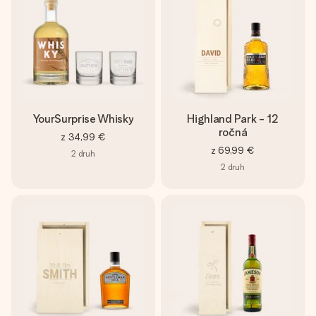
YourSurprise Whisky
Highland Park - 12
ročná
z
34,99 €
z
69,99 €
2
druh
2
druh