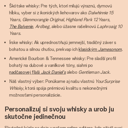
Škótske whisky: Pre tých, ktorí milujú výraznú, dymovú
hĺbku, vyber si z ikonických liehovarov ako
Dalwhinnie 15
Years
,
Glenmorangie Original
,
Highland Park 12 Years
,
The Balvenie
,
Ardbeg
, alebo úžasne rašelinovú
Laphroaig 10
Years
.
Írske whisky: Ak uprednostňujú jemnejší, tradičný záver s
bohatou a silnou chuťou, prekvap ich
klasickým
Jamesonom
.
Americké Bourbon & Tennessee whisky: Pre sladší profil
bohatý na dubové a vanilkové tóny, siahni po
nadčasovej fľaši
Jack Daniel's
alebo
Gentleman Jack
.
Náš vlastný výber: Ponúkame aj našu vlastnú
YourSurprise
Whisky
, ktorá spája prémiovú kvalitu s nekonečnými
možnosťami personalizácie.
Personalizuj si svoju whisky a urob ju
skutočne jedinečnou
Skutočné kúzlo sa deje v našom online editore, kde oživíš svoj