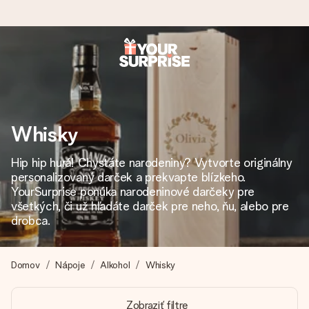
Objednaj dnes, odošleme do 1 prac. dňa
Váš darček starostlivo vyrobíme a bleskovo odošleme –
aby ste ho mohli darovať presne v ten správny okamih, keď
na tom najviac záleží.
Whisky
Hip hip hurá! Chystáte narodeniny? Vytvorte originálny
personalizovaný darček a prekvapte blízkeho.
4,7 (na základe +15 000 recenzií)
YourSurprise ponúka narodeninové darčeky pre
Naše darčeky inšpirujú. Zákazníci nás na Google Reviews
všetkých, či už hľadáte darček pre neho, ňu, alebo pre
hodnotia známkou 4,7.
drobca.
Domov
Nápoje
Alkohol
Whisky
Kartička s venovaním zdarma
Vytvorte niečo výnimočné v pár jednoduchých krokoch – s
Zobraziť filtre