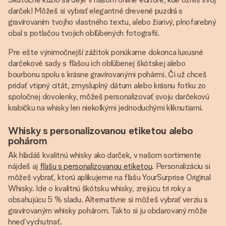
darček! Môžeš si vybrať elegantné drevené puzdrá s
gravírovaním tvojho vlastného textu, alebo žiarivý, plnofarebný
obal s potlačou tvojich obľúbených fotografií.
Pre ešte výnimočnejší zážitok ponúkame dokonca luxusné
darčekové sady s fľašou ich obľúbenej škótskej alebo
bourbonu spolu s krásne gravírovanými pohármi. Či už chceš
pridať vtipný citát, zmysluplný dátum alebo krásnu fotku zo
spoločnej dovolenky, môžeš personalizovať svoju darčekovú
krabičku na whisky len niekoľkými jednoduchými kliknutiami.
Whisky s personalizovanou etiketou alebo
pohárom
Ak hľadáš kvalitnú whisky ako darček, v našom sortimente
nájdeš aj
fľašu s personalizovanou etiketou
. Personalizáciu si
môžeš vybrať, ktorú aplikujeme na fľašu YourSurprise Original
Whisky. Ide o kvalitnú škótsku whisky, zrejúcu tri roky a
obsahujúcu 5 % sladu. Alternatívne si môžeš vybrať verziu s
gravírovaným whisky pohárom. Takto si ju obdarovaný môže
hneď vychutnať.