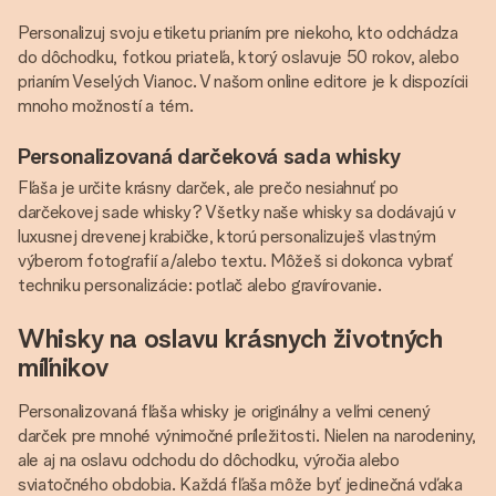
Personalizuj svoju etiketu prianím pre niekoho, kto odchádza
do dôchodku, fotkou priateľa, ktorý oslavuje 50 rokov, alebo
prianím Veselých Vianoc. V našom online editore je k dispozícii
mnoho možností a tém.
Personalizovaná darčeková sada whisky
Fľaša je určite krásny darček, ale prečo nesiahnuť po
darčekovej sade whisky? Všetky naše whisky sa dodávajú v
luxusnej drevenej krabičke, ktorú personalizuješ vlastným
výberom fotografií a/alebo textu. Môžeš si dokonca vybrať
techniku personalizácie: potlač alebo gravírovanie.
Whisky na oslavu krásnych životných
míľnikov
Personalizovaná fľaša whisky je originálny a veľmi cenený
darček pre mnohé výnimočné príležitosti. Nielen na narodeniny,
ale aj na oslavu odchodu do dôchodku, výročia alebo
sviatočného obdobia. Každá fľaša môže byť jedinečná vďaka