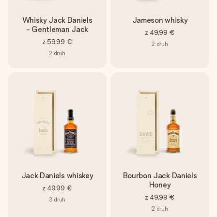
Whisky Jack Daniels
Jameson whisky
- Gentleman Jack
z
49,99 €
z
59,99 €
2
druh
2
druh
Jack Daniels whiskey
Bourbon Jack Daniels
Honey
z
49,99 €
z
49,99 €
3
druh
2
druh