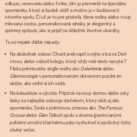
odkazu, venovaniu alebo fotke, čím ju premeníš na špeciálnu
spomienku, ktorú si budeš vážiť a možno ju v budúcnosti
otvoríte spolu. Či už je to pre priateľa, člena rodiny alebo tvoju
milovanú osobu, personalizovaná whisky je elegantný a
úprimný spôsob, ako si pripiť na dôležité životné okamihy.
Tu sú nejaké ďalšie nápady:
Na akúkoľvek oslavu: Chceš prekvapiť svojho otca na Deň
otcov, alebo osláviť kolegu, ktorý vždy robí niečo navyše?
Fľaša prémiového single maltu ako
Dalwhinnie
alebo
Glenmorangie
v personalizovanom drevenom puzdre im
ukáže, ako veľmi si ich vážiš.
Na kolaudácie a výročia: Prípitok na nový domov alebo roky
lásky sa najlepšie oslavuje darčekom, ktorý slúži aj ako
spomienka. Sada s prémiovou zmesou ako
The Famous
Grouse
alebo
Glen Talloch
spolu s dvoma gravírovanými
pohármi umožní šťastnému páru vychutnať si spoločný tichý,
útulný večer.