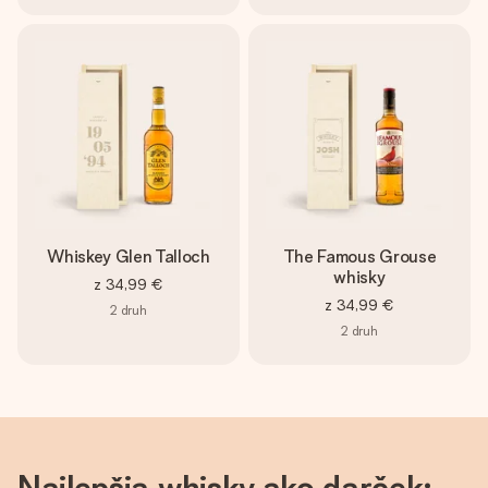
Whiskey Glen Talloch
The Famous Grouse
whisky
z
34,99 €
z
34,99 €
2
druh
2
druh
Najlepšia whisky ako darček: