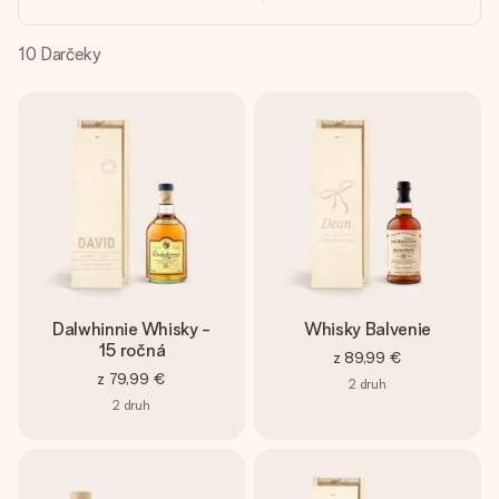
jej menom, vašou fotografiou alebo odkazom, ktorý naozaj
zahreje pri srdci. Žiadne zbytočnosti, len veľa lásky pre ten
pravý moment.
10
Darčeky
Dalwhinnie Whisky -
Whisky Balvenie
15 ročná
z
89,99 €
z
79,99 €
2
druh
2
druh