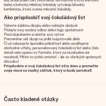
aby urobil dojem bez ohromenia. Kontrastné vrstvy krémovo
bielej a bohatej mliečnej čokolády vytvárajú lahodnú
kombináciu, ktorú ocenia milovníci čokolády.
Ako prispôsobiť svoj čokoládový list
Vyberte šablónu dizajnu alebo nahrajte obrázok
Pridajte svoj osobný odkaz alebo logo spoločnosti
Pred objednaním si ukážte svoj výtvor
Premeníme váš dizajn na jedlé majstrovské dielo
Či už oslavujete špeciálnu príležitosť alebo posilňujete
obchodné vzťahy, personalizovaný čokoládový list alebo číslo
doručí vašu správu vo formáte, ktorý sa nezabudne ani
nezahodí. Môže to rýchlo zmiznúť - ale zo všetkých správnych
dôvodov!
Prispôsobte si svoj čokoládový list ešte dnes a premeňte
svoje slová na sladký zážitok, ktorý si budú pamätať!
Často kladené otázky