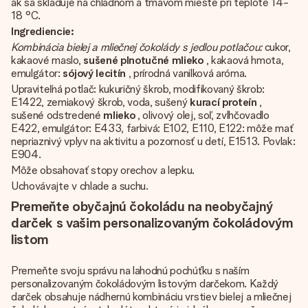
ak sa skladuje na chladnom a tmavom mieste pri teplote 14-
18 °C.
Ingrediencie:
Kombinácia bielej a mliečnej čokolády s jedlou potlačou:
cukor,
kakaové maslo,
sušené plnotučné mlieko
, kakaová hmota,
emulgátor:
sójový lecitín
, prírodná vanilková aróma.
Upraviteľná potlač: kukuričný škrob, modifikovaný škrob:
E1422, zemiakový škrob, voda, sušený
kurací proteín
,
sušené odstredené
mlieko
, olivový olej, soľ, zvlhčovadlo
E422, emulgátor: E433, farbivá: E102, E110, E122: môže mať
nepriaznivý vplyv na aktivitu a pozornosť u detí, E1513. Povlak:
E904.
Môže obsahovať stopy orechov a lepku.
Uchovávajte v chlade a suchu.
Premeňte obyčajnú čokoládu na neobyčajný
darček s vašim personalizovaným čokoládovým
listom
Premeňte svoju správu na lahodnú pochúťku s naším
personalizovaným čokoládovým listovým darčekom. Každý
darček obsahuje nádhernú kombináciu vrstiev bielej a mliečnej