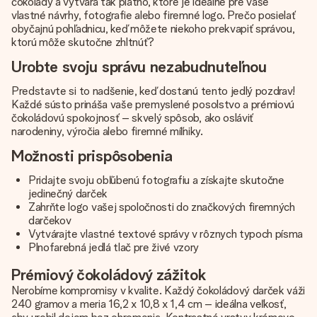
čokolády a vytvára tak plátno, ktoré je ideálne pre vaše
vlastné návrhy, fotografie alebo firemné logo. Prečo posielať
obyčajnú pohľadnicu, keď môžete niekoho prekvapiť správou,
ktorú môže skutočne zhltnúť?
Urobte svoju správu nezabudnuteľnou
Predstavte si to nadšenie, keď dostanú tento jedlý pozdrav!
Každé sústo prináša vaše premyslené posolstvo a prémiovú
čokoládovú spokojnosť – skvelý spôsob, ako osláviť
narodeniny, výročia alebo firemné míľniky.
Možnosti prispôsobenia
Pridajte svoju obľúbenú fotografiu a získajte skutočne
jedinečný darček
Zahrňte logo vašej spoločnosti do značkových firemných
darčekov
Vytvárajte vlastné textové správy v rôznych typoch písma
Plnofarebná jedlá tlač pre živé vzory
Prémiový čokoládový zážitok
Nerobíme kompromisy v kvalite. Každý čokoládový darček váži
240 gramov a meria 16,2 x 10,8 x 1,4 cm – ideálna veľkosť,