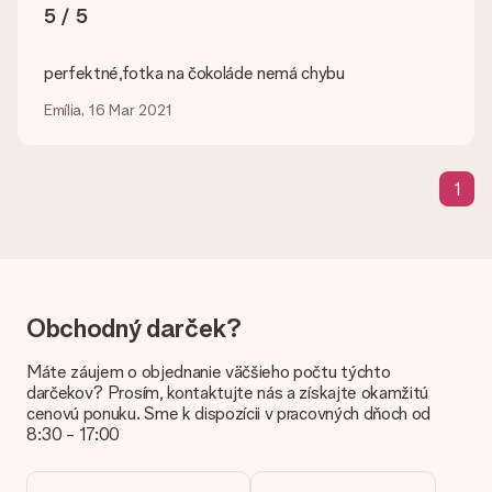
Nahrajete súbory JPG a PNG do nášho editora. Je to príliš
5 / 5
technické alebo máte obrázok iného formátu, ktorý by ste
chceli použiť? Obráťte sa na náš zákaznícky servis. Sú radi, že
vám pomôžu, takže si môžete urobiť darček, ktorý chcete!
perfektné,fotka na čokoláde nemá chybu
Čo ak nie je k dispozícii farba alebo možnosť?
Emília, 16 Mar 2021
Hľadáte konkrétny darček alebo darček v konkrétnej farbe, ale
nie je uvedený na webovej stránke? Obráťte sa na náš
zákaznícky servis; sú radi, že vám pomôžu!
1
Ako môžem pridať kartu k svojmu daru? / Čo presne je
karta?
Kliknutím na kartu „Free card“ v našom nákupnom košíku
môžete pridať darčekovú kartu do svojho darčeka. Na túto
kartu môžete vložiť osobnú správu, takže príjemca bude
presne vedieť, komu poďakovať za toto krásne prekvapenie.
Obchodný darček?
Je môj darček zabalený?
Máte záujem o objednanie väčšieho počtu týchto
V súčasnej dobe nemáme (zatiaľ) mať darčekové balenie
darčekov? Prosím, kontaktujte nás a získajte okamžitú
služby zabaliť váš darček. Dary dodávame v slávnostnom
cenovú ponuku. Sme k dispozícii v pracovných dňoch od
balení. To znamená, že váš dar je pripravený na doručenie alebo
8:30 - 17:00
že ho môžete priamo poslať príjemcovi.