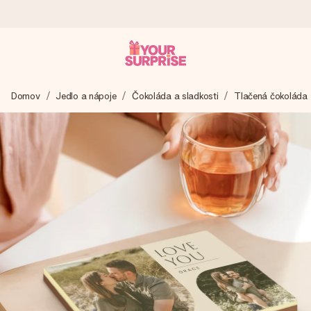
Objednaj dnes, odošleme do 1 prac. dňa
Domov
Jedlo a nápoje
Čokoláda a sladkosti
Tlačená čokoláda
Váš darček starostlivo vyrobíme a bleskovo odošleme –
aby ste ho mohli darovať presne v ten správny okamih, keď
na tom najviac záleží.
4,7 (na základe +15 000 recenzií)
Naše darčeky inšpirujú. Zákazníci nás na Google Reviews
hodnotia známkou 4,7.
Kartička s venovaním zdarma
Vytvorte niečo výnimočné v pár jednoduchých krokoch – s