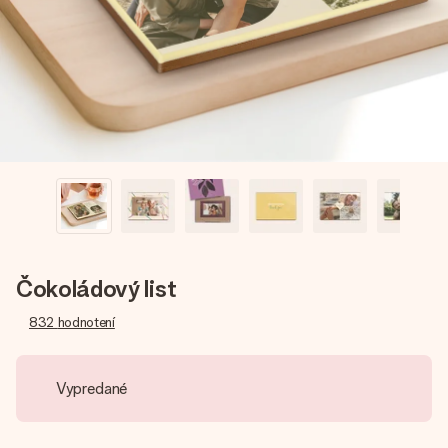
jej menom, vašou fotografiou alebo odkazom, ktorý naozaj
zahreje pri srdci. Žiadne zbytočnosti, len veľa lásky pre ten
pravý moment.
Čokoládový list
832
hodnotení
Vypredané