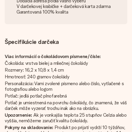
Dodacia adresa podľa vášho výberu
V darčekovej krabičke + darčeková karta zdarma
Garantovaná 100% kvalita
Špecifikácie darčeka
Viac informácií o čokoládovom písmene/čísle:
Čokoláda: vrstva bielej a mliečnej čokolády
Rozmery: 16,2 x 10,8 x 1,4 cm
Hmotnosť: 240 gramov čokolády
Personalizácia: Vami zvolené písmeno alebo číslo, vytlačené s
fotografiou alebo logom
Potlač: jedlá potlač plnofarebná
Potlač je umiestnená na povrchu čokolády, čo znamená, že váš
darček môže vyzerať trochu inak ako na obrázku.
Upozornenie:
Ak je vonkajšia teplota 25 stupňov Celzia alebo
vyššia, nemôžeme zaručiť kvalitu čokolády.
Pokyny na skladovanie:
Produkt po prijatí vydrží 10 týždňov,