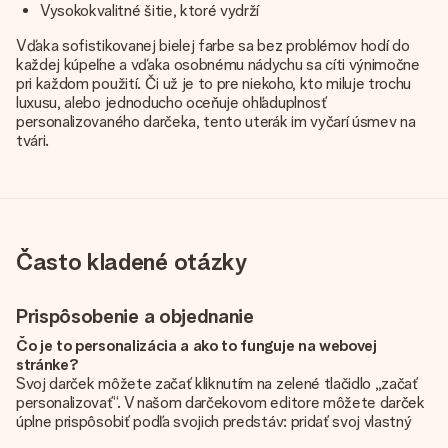
Vysokokvalitné šitie, ktoré vydrží
Vďaka sofistikovanej bielej farbe sa bez problémov hodí do
každej kúpeľne a vďaka osobnému nádychu sa cíti výnimočne
pri každom použití. Či už je to pre niekoho, kto miluje trochu
luxusu, alebo jednoducho oceňuje ohľaduplnosť
personalizovaného darčeka, tento uterák im vyčarí úsmev na
tvári.
Často kladené otázky
Prispôsobenie a objednanie
Čo je to personalizácia a ako to funguje na webovej
stránke?
Svoj darček môžete začať kliknutím na zelené tlačidlo „začať
personalizovať“. V našom darčekovom editore môžete darček
úplne prispôsobiť podľa svojich predstáv: pridať svoj vlastný
obrázok a / alebo text. Ak chcete, môžete sa tiež rozhodnúť