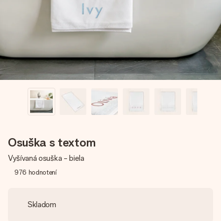
jej menom, vašou fotografiou alebo odkazom, ktorý naozaj
zahreje pri srdci. Žiadne zbytočnosti, len veľa lásky pre ten
pravý moment.
Osuška s textom
Vyšívaná osuška - biela
976
hodnotení
Skladom