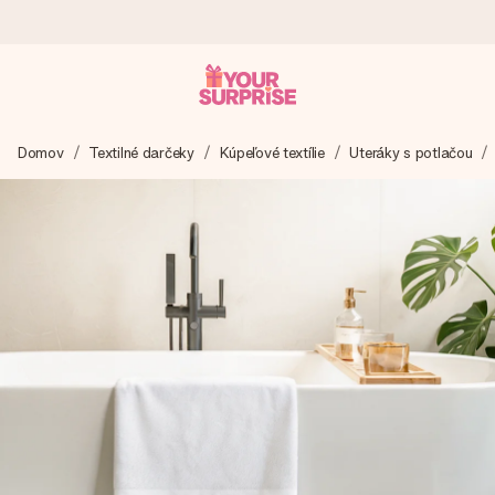
Objednaj dnes, odošleme do 1 prac. dňa
Domov
Textilné darčeky
Kúpeľové textílie
Uteráky s potlačou
Váš darček starostlivo vyrobíme a bleskovo odošleme –
aby ste ho mohli darovať presne v ten správny okamih, keď
na tom najviac záleží.
4,7 (na základe +15 000 recenzií)
Naše darčeky inšpirujú. Zákazníci nás na Google Reviews
hodnotia známkou 4,7.
Kartička s venovaním zdarma
Vytvorte niečo výnimočné v pár jednoduchých krokoch – s