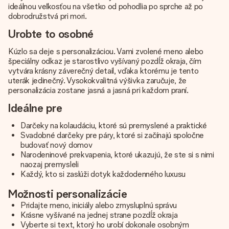
ideálnou veľkosťou na všetko od pohodlia po sprche až po
dobrodružstvá pri mori.
Urobte to osobné
Kúzlo sa deje s personalizáciou. Vami zvolené meno alebo
špeciálny odkaz je starostlivo vyšívaný pozdĺž okraja, čím
vytvára krásny záverečný detail, vďaka ktorému je tento
uterák jedinečný. Vysokokvalitná výšivka zaručuje, že
personalizácia zostane jasná a jasná pri každom praní.
Ideálne pre
Darčeky na kolaudáciu, ktoré sú premyslené a praktické
Svadobné darčeky pre páry, ktoré si začínajú spoločne
budovať nový domov
Narodeninové prekvapenia, ktoré ukazujú, že ste si s nimi
naozaj premysleli
Každý, kto si zaslúži dotyk každodenného luxusu
Možnosti personalizácie
Pridajte meno, iniciály alebo zmysluplnú správu
Krásne vyšívané na jednej strane pozdĺž okraja
Vyberte si text, ktorý ho urobí dokonale osobným