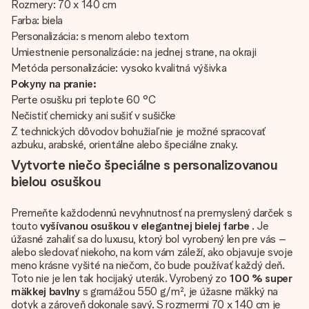
Rozmery: 70 x 140 cm
Farba: biela
Personalizácia: s menom alebo textom
Umiestnenie personalizácie: na jednej strane, na okraji
Metóda personalizácie: vysoko kvalitná výšivka
Pokyny na pranie:
Perte osušku pri teplote 60 °C
Nečistiť chemicky ani sušiť v sušičke
Z technických dôvodov bohužiaľ nie je možné spracovať
azbuku, arabské, orientálne alebo špeciálne znaky.
Vytvorte niečo špeciálne s personalizovanou
bielou osuškou
Premeňte každodennú nevyhnutnosť na premyslený darček s
touto
vyšívanou osuškou v elegantnej bielej farbe
. Je
úžasné zahaliť sa do luxusu, ktorý bol vyrobený len pre vás –
alebo sledovať niekoho, na kom vám záleží, ako objavuje svoje
meno krásne vyšité na niečom, čo bude používať každý deň.
Toto nie je len tak hocijaký uterák. Vyrobený zo
100 % super
mäkkej bavlny
s gramážou 550 g/m², je úžasne mäkký na
dotyk a zároveň dokonale savý. S rozmermi 70 x 140 cm je