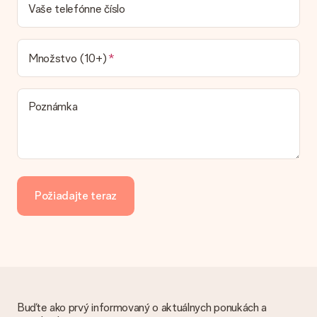
veriť, že náš dopravca dodá váš dar v tento deň.
Vaše telefónne číslo
Aké možnosti doručenia môžem vybrať?
Momentálne nie je možné zvoliť si možnosť doručenia. Dar,
ktorý chcete objednať, je buď odoslaný ako balík alebo ako
Množstvo (10+)
doručenie poštovej schránky. Chcete vedieť, na ktorú
možnosť spadá vaša objednávka? Obráťte sa na náš
zákaznícky servis.
Poznámka
Platba
Ako môžem zaplatiť objednávku?
Ponúkame tieto spôsoby platby: iDeal, Paypal, kreditná karta,
faktúra cez Klarna alebo manuálny prevod. V prípade
manuálneho prevodu platby, prosím, vezmite do úvahy
Požiadajte teraz
dodatočný 3 dni na doručenie Vášho daru.
Dar dostal
Čo ak nie je dar úplne v súlade s mojimi záujmami?
Je nám ľúto, že váš dar nie je podľa vašich predstáv. Obráťte
sa na náš zákaznícky servis, ktorý Vám rád pomôže nájsť
vhodné riešenie.
Buďte ako prvý informovaný o aktuálnych ponukách a
Je faktúra odoslaná spolu s objednávkou?