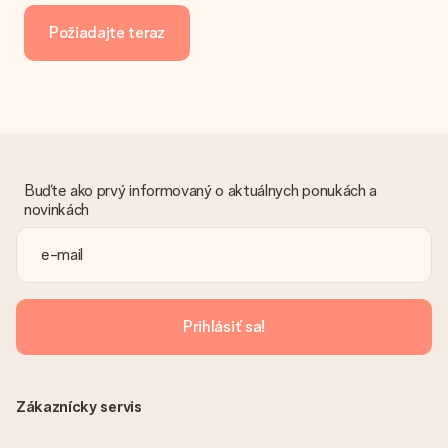
manuálneho prevodu platby, prosím, vezmite do úvahy
Požiadajte teraz
dodatočný 3 dni na doručenie Vášho daru.
Dar dostal
Čo ak nie je dar úplne v súlade s mojimi záujmami?
Je nám ľúto, že váš dar nie je podľa vašich predstáv. Obráťte
sa na náš zákaznícky servis, ktorý Vám rád pomôže nájsť
vhodné riešenie.
Buďte ako prvý informovaný o aktuálnych ponukách a
Je faktúra odoslaná spolu s objednávkou?
novinkách
S objednávkou nie je odoslaná žiadna faktúra. Faktúru
dostanete vždy v potvrdzujúcom e-maile a vždy ju nájdete vo
svojom účte MySurprise. To znamená, že môžete mať dar
doručený priamo príjemcovi, čo z neho robí skutočné
prekvapenie!
Prihlásiť sa!
Zákaznícky servis