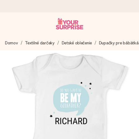
Objednaj dnes, odošleme do 1 prac. dňa
Domov
Textilné darčeky
Detské oblečenie
Dupačky pre bábätká
Váš darček starostlivo vyrobíme a bleskovo odošleme –
aby ste ho mohli darovať presne v ten správny okamih, keď
na tom najviac záleží.
4,7 (na základe +15 000 recenzií)
Naše darčeky inšpirujú. Zákazníci nás na Google Reviews
hodnotia známkou 4,7.
Kartička s venovaním zdarma
Vytvorte niečo výnimočné v pár jednoduchých krokoch – s