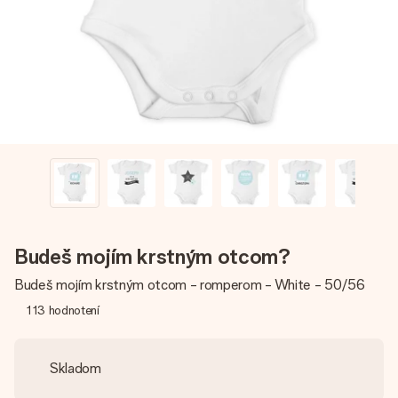
jej menom, vašou fotografiou alebo odkazom, ktorý naozaj
zahreje pri srdci. Žiadne zbytočnosti, len veľa lásky pre ten
pravý moment.
Budeš mojím krstným otcom?
Budeš mojím krstným otcom - romperom - White - 50/56
113
hodnotení
Skladom