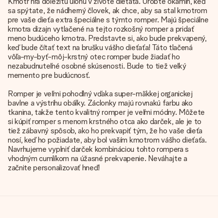
Kmotr hrá dôležitú úlohu v živote dieťaťa. Urobte okamih, keď
sa spýtate, že nádherný človek, ak chce, aby sa stal kmotrom
pre vaše dieťa extra špeciálne s týmto romper. Majú špeciálne
kmotra dizajn vytlačené na tejto rozkošný romper a pridať
meno budúceho kmotra. Predstavte si, ako bude prekvapený,
keď bude čítať text na brušku vášho dieťaťa! Táto tlačená
vôľa-my-byť-môj-krstný otec romper bude žiadať ho
nezabudnuteľné osobné skúsenosti. Bude to tiež veľký
memento pre budúcnosť.
Romper je veľmi pohodlný vďaka super-mäkkej organickej
bavlne a výstrihu obálky. Záclonky majú rovnakú farbu ako
tkanina, takže tento kvalitný romper je veľmi módny. Môžete
si kúpiť romper s menom krstného otca ako darček, ale je to
tiež zábavný spôsob, ako ho prekvapiť tým, že ho vaše dieťa
nosí, keď ho požiadate, aby bol vaším kmotrom vášho dieťaťa.
Navrhujeme vyplniť darček kombináciou tohto rompera s
vhodným cumlíkom na úžasné prekvapenie. Neváhajte a
začnite personalizovať hneď!