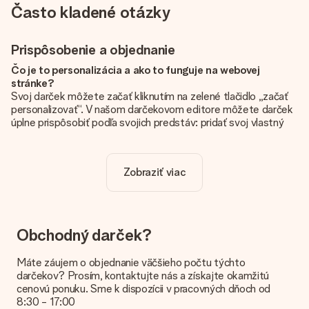
Často kladené otázky
Prispôsobenie a objednanie
Čo je to personalizácia a ako to funguje na webovej
stránke?
Svoj darček môžete začať kliknutím na zelené tlačidlo „začať
personalizovať“. V našom darčekovom editore môžete darček
úplne prispôsobiť podľa svojich predstáv: pridať svoj vlastný
obrázok a / alebo text. Ak chcete, môžete sa tiež rozhodnúť
pre skvelý dizajn, aby bol váš darček skutočne jedinečný.
Zobraziť viac
Je personalizácia zahrnutá v cene?
Cena uvedená na webovej stránke zahŕňa personalizáciu Vášho
daru. Pekné a jasné!
Ako zistím, či má môj obrázok správnu kvalitu?
Obchodný darček?
Chceme sa uistiť, že ste so svojím darčekom úplne spokojní.
Preto je dôležité používať vysokokvalitné fotografie. Ak si nie
Máte záujem o objednanie väčšieho počtu týchto
ste istí kvalitou obrázka, kontaktujte náš tím služieb
darčekov? Prosím, kontaktujte nás a získajte okamžitú
zákazníkom a priložte svoju fotografiu spolu s darčekom, ktorý
cenovú ponuku. Sme k dispozícii v pracovných dňoch od
máte záujem objednať. Oni potom môžu skontrolovať kvalitu
8:30 - 17:00
za vás!