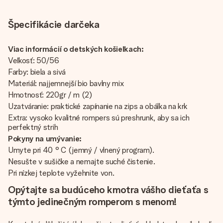
Špecifikácie darčeka
Viac informácií o detských košieľkach:
Veľkosť: 50/56
Farby: biela a sivá
Materiál: najjemnejší bio bavlny mix
Hmotnosť: 220gr / m (2)
Uzatváranie: praktické zapínanie na zips a obálka na krk
Extra: vysoko kvalitné rompers sú preshrunk, aby sa ich
perfektný strih
Pokyny na umývanie:
Umyte pri 40 ° C (jemný / vlnený program).
Nesušte v sušičke a nemajte suché čistenie.
Pri nízkej teplote vyžehnite von.
Opýtajte sa budúceho kmotra vášho dieťaťa s
týmto jedinečným romperom s menom!