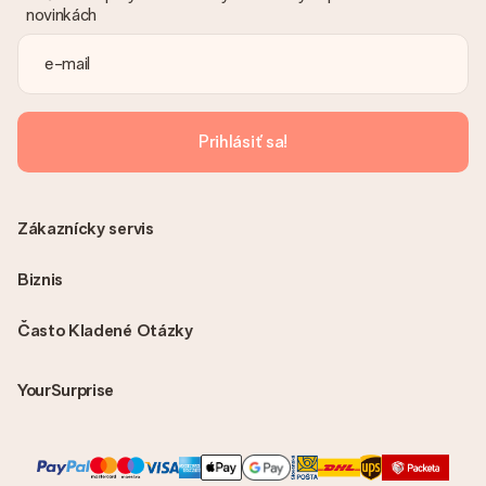
Je faktúra odoslaná spolu s objednávkou?
novinkách
S objednávkou nie je odoslaná žiadna faktúra. Faktúru
dostanete vždy v potvrdzujúcom e-maile a vždy ju nájdete vo
svojom účte MySurprise. To znamená, že môžete mať dar
doručený priamo príjemcovi, čo z neho robí skutočné
prekvapenie!
Prihlásiť sa!
Zákaznícky servis
Biznis
Často Kladené Otázky
YourSurprise