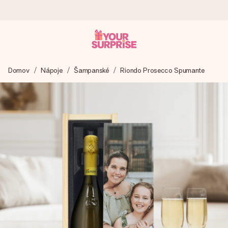
Objednaj dnes, odošleme do 1 prac. dňa
Domov
Nápoje
Šampanské
Riondo Prosecco Spumante
Váš darček starostlivo vyrobíme a bleskovo odošleme –
aby ste ho mohli darovať presne v ten správny okamih, keď
na tom najviac záleží.
4,7 (na základe +15 000 recenzií)
Naše darčeky inšpirujú. Zákazníci nás na Google Reviews
hodnotia známkou 4,7.
Kartička s venovaním zdarma
Vytvorte niečo výnimočné v pár jednoduchých krokoch – s