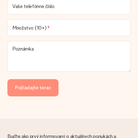
veriť, že náš dopravca dodá váš dar v tento deň.
Vaše telefónne číslo
Aké možnosti doručenia môžem vybrať?
Momentálne nie je možné zvoliť si možnosť doručenia. Dar,
ktorý chcete objednať, je buď odoslaný ako balík alebo ako
Množstvo (10+)
doručenie poštovej schránky. Chcete vedieť, na ktorú
možnosť spadá vaša objednávka? Obráťte sa na náš
zákaznícky servis.
Poznámka
Platba
Ako môžem zaplatiť objednávku?
Ponúkame tieto spôsoby platby: iDeal, Paypal, kreditná karta,
faktúra cez Klarna alebo manuálny prevod. V prípade
manuálneho prevodu platby, prosím, vezmite do úvahy
Požiadajte teraz
dodatočný 3 dni na doručenie Vášho daru.
Dar dostal
Čo ak nie je dar úplne v súlade s mojimi záujmami?
Je nám ľúto, že váš dar nie je podľa vašich predstáv. Obráťte
sa na náš zákaznícky servis, ktorý Vám rád pomôže nájsť
vhodné riešenie.
Buďte ako prvý informovaný o aktuálnych ponukách a