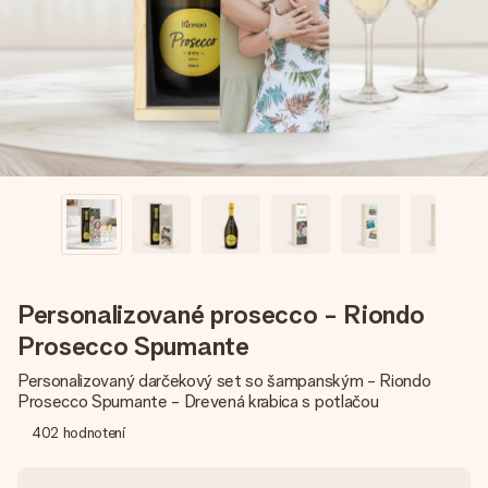
jej menom, vašou fotografiou alebo odkazom, ktorý naozaj
zahreje pri srdci. Žiadne zbytočnosti, len veľa lásky pre ten
pravý moment.
Personalizované prosecco - Riondo
Prosecco Spumante
Personalizovaný darčekový set so šampanským - Riondo
Prosecco Spumante - Drevená krabica s potlačou
402
hodnotení