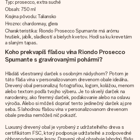
Typ: prosecco, extra suché
Obsah: 750 ml
Krajina pôvodu: Taliansko
Hrozno: chardonnay, glera
Charakteristika: Riondo Prosecco Spumante má arómu
hrušiek, jabĺk, sladkostí a bielych kvetov. Hodí sa ku krevetám
a slaným tapas.
Koho prekvapíš fľašou vína Riondo Prosecco
Spumante s gravírovanými pohármi?
Hľadáš všestranný darček s osobným nádychom? Potom je
táto fľaša vína v personalizovanom drevenom obale ideálna.
Drevený obal personalizuj fotografiou, logom, kolážou, menom
alebo textom podľa tvojho výberu. Je to skvelý darček na
narodeniny, ako firemný darček, poďakovanie alebo na oslavu
výročia. Alebo si môžeš dopriať tento jedinečný darček aj pre
seba. S lahodnou fľašou vína v personalizovanom drevenom
obale predsa nemôžeš nič pokaziť.
Luxusný drevený obal je vyrobený z udržateľného dreva s
certifikátom FSC, ktorý podporuje udržateľné a zodpovedné
obhospodarovanie lesov. Drevený obal obsahuje lahodnú fľašu