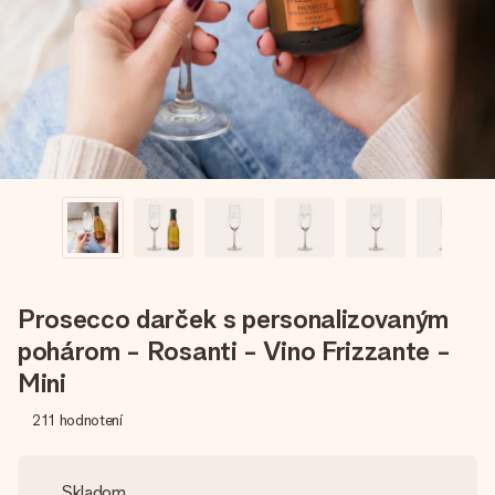
jej menom, vašou fotografiou alebo odkazom, ktorý naozaj
zahreje pri srdci. Žiadne zbytočnosti, len veľa lásky pre ten
pravý moment.
Prosecco darček s personalizovaným
pohárom - Rosanti - Vino Frizzante -
Mini
211
hodnotení
Skladom