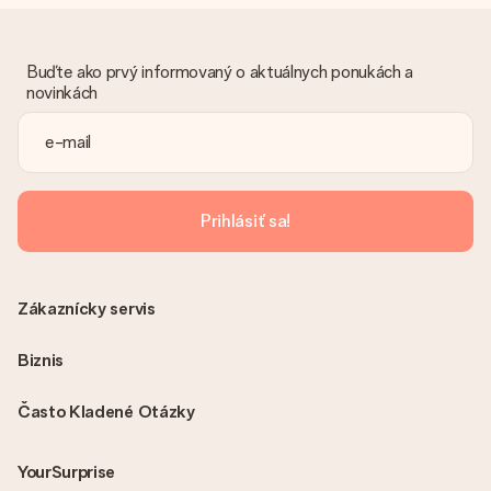
Je nám ľúto, že váš dar nie je podľa vašich predstáv. Obráťte
sa na náš zákaznícky servis, ktorý Vám rád pomôže nájsť
vhodné riešenie.
Buďte ako prvý informovaný o aktuálnych ponukách a
Je faktúra odoslaná spolu s objednávkou?
novinkách
S objednávkou nie je odoslaná žiadna faktúra. Faktúru
dostanete vždy v potvrdzujúcom e-maile a vždy ju nájdete vo
svojom účte MySurprise. To znamená, že môžete mať dar
doručený priamo príjemcovi, čo z neho robí skutočné
prekvapenie!
Prihlásiť sa!
Zákaznícky servis
Biznis
Často Kladené Otázky
YourSurprise