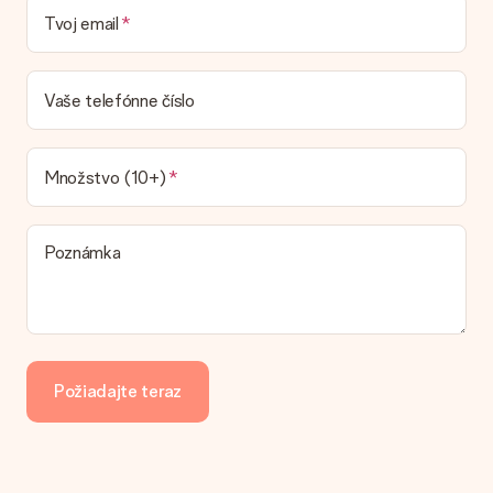
Nie je možné zvoliť konkrétny termín dodania.
Tvoj email
Aká je dodacia lehota a kedy dostanem darček?
Dodacia lehota sa nachádza na stránke produktu. Môžete
veriť, že náš dopravca dodá váš dar v tento deň.
Vaše telefónne číslo
Aké možnosti doručenia môžem vybrať?
Momentálne nie je možné zvoliť si možnosť doručenia. Dar,
ktorý chcete objednať, je buď odoslaný ako balík alebo ako
Množstvo (10+)
doručenie poštovej schránky. Chcete vedieť, na ktorú
možnosť spadá vaša objednávka? Obráťte sa na náš
zákaznícky servis.
Poznámka
Platba
Ako môžem zaplatiť objednávku?
Ponúkame tieto spôsoby platby: iDeal, Paypal, kreditná karta,
faktúra cez Klarna alebo manuálny prevod. V prípade
manuálneho prevodu platby, prosím, vezmite do úvahy
Požiadajte teraz
dodatočný 3 dni na doručenie Vášho daru.
Dar dostal
Čo ak nie je dar úplne v súlade s mojimi záujmami?