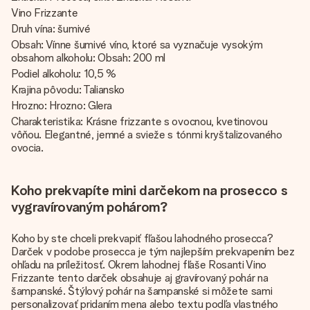
Vino Frizzante
Druh vína: šumivé
Obsah: Vínne šumivé víno, ktoré sa vyznačuje vysokým
obsahom alkoholu: Obsah: 200 ml
Podiel alkoholu: 10,5 %
Krajina pôvodu: Taliansko
Hrozno: Hrozno: Glera
Charakteristika: Krásne frizzante s ovocnou, kvetinovou
vôňou. Elegantné, jemné a svieže s tónmi kryštalizovaného
ovocia.
Koho prekvapíte mini darčekom na prosecco s
vygravírovaným pohárom?
Koho by ste chceli prekvapiť fľašou lahodného prosecca?
Darček v podobe prosecca je tým najlepším prekvapením bez
ohľadu na príležitosť. Okrem lahodnej fľaše Rosanti Vino
Frizzante tento darček obsahuje aj gravírovaný pohár na
šampanské. Štýlový pohár na šampanské si môžete sami
personalizovať pridaním mena alebo textu podľa vlastného