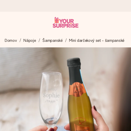
Objednaj dnes, odošleme do 1 prac. dňa
Domov
Nápoje
Šampanské
Mini darčekový set - šampanské
Váš darček starostlivo vyrobíme a bleskovo odošleme –
aby ste ho mohli darovať presne v ten správny okamih, keď
na tom najviac záleží.
4,7 (na základe +15 000 recenzií)
Naše darčeky inšpirujú. Zákazníci nás na Google Reviews
hodnotia známkou 4,7.
Kartička s venovaním zdarma
Vytvorte niečo výnimočné v pár jednoduchých krokoch – s