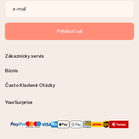
dostanete vždy v potvrdzujúcom e-maile a vždy ju nájdete vo
svojom účte MySurprise. To znamená, že môžete mať dar
doručený priamo príjemcovi, čo z neho robí skutočné
prekvapenie!
Prihlásiť sa!
Zákaznícky servis
Biznis
Často Kladené Otázky
YourSurprise