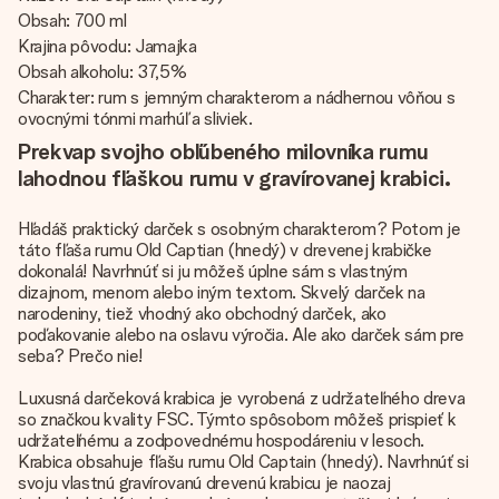
Obsah: 700 ml
Krajina pôvodu: Jamajka
Obsah alkoholu: 37,5%
Charakter: rum s jemným charakterom a nádhernou vôňou s
ovocnými tónmi marhúľ a sliviek.
Prekvap svojho obľúbeného milovníka rumu
lahodnou fľaškou rumu v gravírovanej krabici.
Hľadáš praktický darček s osobným charakterom? Potom je
táto fľaša rumu Old Captian (hnedý) v drevenej krabičke
dokonalá! Navrhnúť si ju môžeš úplne sám s vlastným
dizajnom, menom alebo iným textom. Skvelý darček na
narodeniny, tiež vhodný ako obchodný darček, ako
poďakovanie alebo na oslavu výročia. Ale ako darček sám pre
seba? Prečo nie!
Luxusná darčeková krabica je vyrobená z udržateľného dreva
so značkou kvality FSC. Týmto spôsobom môžeš prispieť k
udržateľnému a zodpovednému hospodáreniu v lesoch.
Krabica obsahuje fľašu rumu Old Captain (hnedý). Navrhnúť si
svoju vlastnú gravírovanú drevenú krabicu je naozaj