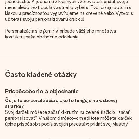
jednoduché. K jednému z krásnych vzorov stačí pridať svoje
meno alebo text podľa vlastného výberu. Tvoj dizajn potom s
láskou a precíznosťou vygravírujeme na drevené veko. Vytvor si
už teraz svoju personalizovanú krabicu!
Personalizácia s logom? V prípade väčšieho množstva
kontaktuj naše obchodné oddelenie.
Často kladené otázky
Prispôsobenie a objednanie
Čo je to personalizácia a ako to funguje na webovej
stránke?
Svoj darček môžete začať kliknutím na zelené tlačidlo „začať
personalizovať“. V našom darčekovom editore môžete darček
úplne prispôsobiť podľa svojich predstáv: pridať svoj vlastný
obrázok a / alebo text. Ak chcete, môžete sa tiež rozhodnúť
pre skvelý dizajn, aby bol váš darček skutočne jedinečný.