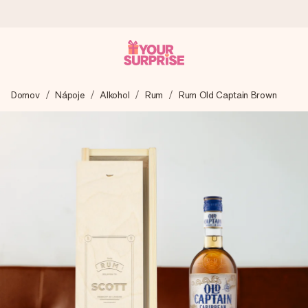
Objednaj dnes, odošleme do 1 prac. dňa
Domov
Nápoje
Alkohol
Rum
Rum Old Captain Brown
Váš darček starostlivo vyrobíme a bleskovo odošleme –
aby ste ho mohli darovať presne v ten správny okamih, keď
na tom najviac záleží.
4,7 (na základe +15 000 recenzií)
Naše darčeky inšpirujú. Zákazníci nás na Google Reviews
hodnotia známkou 4,7.
Kartička s venovaním zdarma
Vytvorte niečo výnimočné v pár jednoduchých krokoch – s