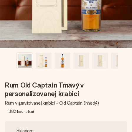
jej menom, vašou fotografiou alebo odkazom, ktorý naozaj
zahreje pri srdci. Žiadne zbytočnosti, len veľa lásky pre ten
pravý moment.
Rum Old Captain Tmavý v
personalizovanej krabici
Rum v gravírovanej krabici - Old Captain (hnedý)
382
hodnotení
Skladom