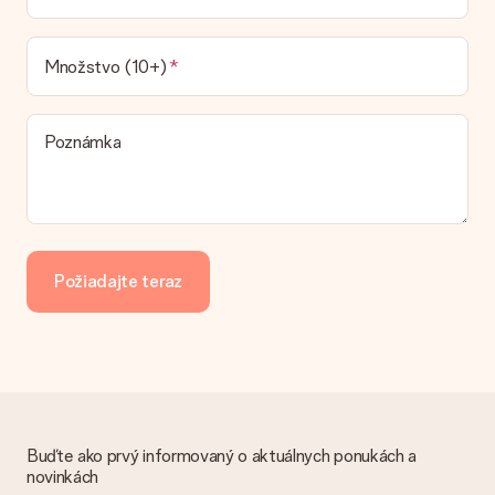
Aké možnosti doručenia môžem vybrať?
Momentálne nie je možné zvoliť si možnosť doručenia. Dar,
ktorý chcete objednať, je buď odoslaný ako balík alebo ako
Množstvo (10+)
doručenie poštovej schránky. Chcete vedieť, na ktorú
možnosť spadá vaša objednávka? Obráťte sa na náš
zákaznícky servis.
Poznámka
Platba
Ako môžem zaplatiť objednávku?
Ponúkame tieto spôsoby platby: iDeal, Paypal, kreditná karta,
faktúra cez Klarna alebo manuálny prevod. V prípade
manuálneho prevodu platby, prosím, vezmite do úvahy
Požiadajte teraz
dodatočný 3 dni na doručenie Vášho daru.
Dar dostal
Čo ak nie je dar úplne v súlade s mojimi záujmami?
Je nám ľúto, že váš dar nie je podľa vašich predstáv. Obráťte
sa na náš zákaznícky servis, ktorý Vám rád pomôže nájsť
vhodné riešenie.
Buďte ako prvý informovaný o aktuálnych ponukách a
Je faktúra odoslaná spolu s objednávkou?
novinkách
S objednávkou nie je odoslaná žiadna faktúra. Faktúru