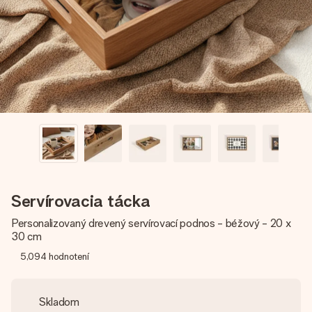
jej menom, vašou fotografiou alebo odkazom, ktorý naozaj
zahreje pri srdci. Žiadne zbytočnosti, len veľa lásky pre ten
pravý moment.
Servírovacia tácka
Personalizovaný drevený servírovací podnos - béžový - 20 x
30 cm
5,094
hodnotení
Skladom