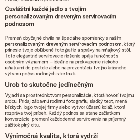
Ozvláštni každé jedlo s tvojím
personalizovaným dreveným servírovacím
podnosom
Premeň obyčajné chvíle na špeciálne spomienky s naším
personalizovaným dreveným servírovacím podnosom
, ktorý
prinesie tvoje obľúbené fotografie a správy na raňajkový stôl.
Toto elegantné servírovacie riešenie spája funkčnosť s
osobným významom – ideálne na prekvapenie niekoho
raňajkami do postele alebo na prezentáciu tvojho krásneho
výtvoru počas rodinných stretnutí.
Urob to skutočne jedinečným
Vyjadri sa prostredníctvom personalizácie, ktorá hovorí tvojmu
srdcu. Pridaj zábavnú rodinnú fotografiu, sladký text, mená
blízkych, logo tvojej firmy alebo vytvor úžasnú koláž, ktorá
rozpráva tvoj príbeh. Každý podnos sa stane začiatkom
konverzácie, premení každodenné servírovanie na príjemný
zážitok plný citu.
Výnimočná kvalita, ktorá vydrží