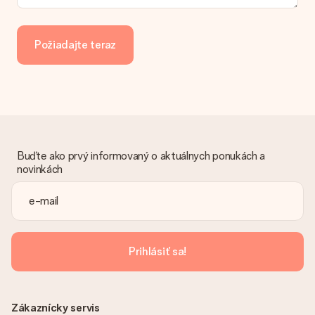
Ponúkame tieto spôsoby platby: iDeal, Paypal, kreditná karta,
faktúra cez Klarna alebo manuálny prevod. V prípade
manuálneho prevodu platby, prosím, vezmite do úvahy
Požiadajte teraz
dodatočný 3 dni na doručenie Vášho daru.
Dar dostal
Čo ak nie je dar úplne v súlade s mojimi záujmami?
Je nám ľúto, že váš dar nie je podľa vašich predstáv. Obráťte
sa na náš zákaznícky servis, ktorý Vám rád pomôže nájsť
vhodné riešenie.
Buďte ako prvý informovaný o aktuálnych ponukách a
Je faktúra odoslaná spolu s objednávkou?
novinkách
S objednávkou nie je odoslaná žiadna faktúra. Faktúru
dostanete vždy v potvrdzujúcom e-maile a vždy ju nájdete vo
svojom účte MySurprise. To znamená, že môžete mať dar
doručený priamo príjemcovi, čo z neho robí skutočné
prekvapenie!
Prihlásiť sa!
Zákaznícky servis