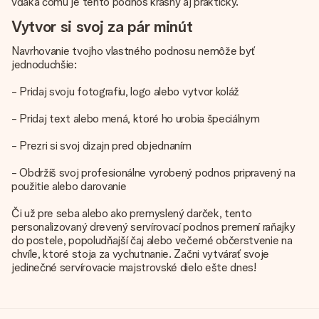
vďaka čomu je tento podnos krásny aj praktický.
Vytvor si svoj za pár minút
Navrhovanie tvojho vlastného podnosu nemôže byť
jednoduchšie:
- Pridaj svoju fotografiu, logo alebo vytvor koláž
- Pridaj text alebo mená, ktoré ho urobia špeciálnym
- Prezri si svoj dizajn pred objednaním
- Obdržíš svoj profesionálne vyrobený podnos pripravený na
použitie alebo darovanie
Či už pre seba alebo ako premyslený darček, tento
personalizovaný drevený servírovací podnos premení raňajky
do postele, popoludňajší čaj alebo večerné občerstvenie na
chvíle, ktoré stoja za vychutnanie. Začni vytvárať svoje
jedinečné servírovacie majstrovské dielo ešte dnes!