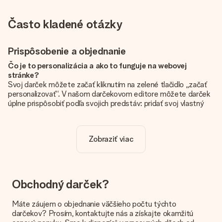
Často kladené otázky
Prispôsobenie a objednanie
Čo je to personalizácia a ako to funguje na webovej
stránke?
Svoj darček môžete začať kliknutím na zelené tlačidlo „začať
personalizovať“. V našom darčekovom editore môžete darček
úplne prispôsobiť podľa svojich predstáv: pridať svoj vlastný
obrázok a / alebo text. Ak chcete, môžete sa tiež rozhodnúť
pre skvelý dizajn, aby bol váš darček skutočne jedinečný.
Zobraziť viac
Je personalizácia zahrnutá v cene?
Cena uvedená na webovej stránke zahŕňa personalizáciu Vášho
daru. Pekné a jasné!
Ako zistím, či má môj obrázok správnu kvalitu?
Obchodný darček?
Chceme sa uistiť, že ste so svojím darčekom úplne spokojní.
Preto je dôležité používať vysokokvalitné fotografie. Ak si nie
Máte záujem o objednanie väčšieho počtu týchto
ste istí kvalitou obrázka, kontaktujte náš tím služieb
darčekov? Prosím, kontaktujte nás a získajte okamžitú
zákazníkom a priložte svoju fotografiu spolu s darčekom, ktorý