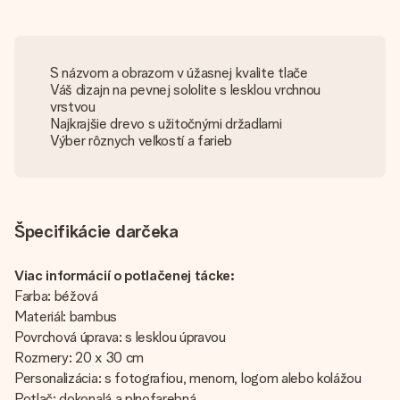
S názvom a obrazom v úžasnej kvalite tlače
Váš dizajn na pevnej sololite s lesklou vrchnou
vrstvou
Najkrajšie drevo s užitočnými držadlami
Výber rôznych veľkostí a farieb
Špecifikácie darčeka
Viac informácií o potlačenej tácke:
Farba: béžová
Materiál: bambus
Povrchová úprava: s lesklou úpravou
Rozmery: 20 x 30 cm
Personalizácia: s fotografiou, menom, logom alebo kolážou
Potlač: dokonalá a plnofarebná