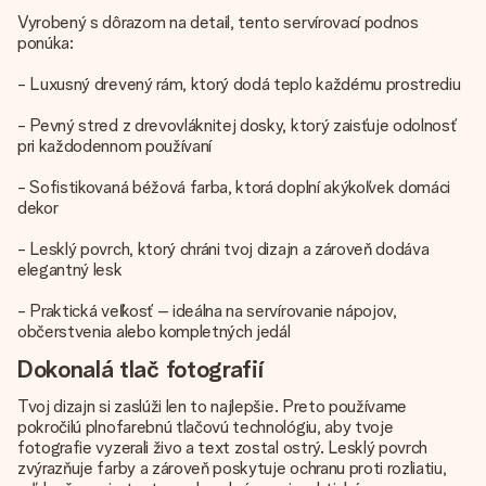
Vyrobený s dôrazom na detail, tento servírovací podnos
ponúka:
- Luxusný drevený rám, ktorý dodá teplo každému prostrediu
- Pevný stred z drevovláknitej dosky, ktorý zaisťuje odolnosť
pri každodennom používaní
- Sofistikovaná béžová farba, ktorá doplní akýkoľvek domáci
dekor
- Lesklý povrch, ktorý chráni tvoj dizajn a zároveň dodáva
elegantný lesk
- Praktická veľkosť – ideálna na servírovanie nápojov,
občerstvenia alebo kompletných jedál
Dokonalá tlač fotografií
Tvoj dizajn si zaslúži len to najlepšie. Preto používame
pokročilú plnofarebnú tlačovú technológiu, aby tvoje
fotografie vyzerali živo a text zostal ostrý. Lesklý povrch
zvýrazňuje farby a zároveň poskytuje ochranu proti rozliatiu,