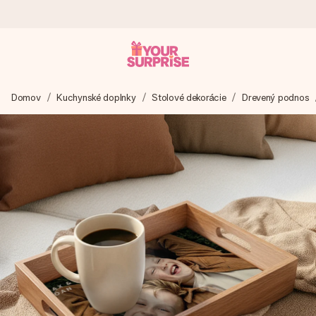
Objednaj dnes, odošleme do 1 prac. dňa
Domov
Kuchynské doplnky
Stolové dekorácie
Drevený podnos
Váš darček starostlivo vyrobíme a bleskovo odošleme –
aby ste ho mohli darovať presne v ten správny okamih, keď
na tom najviac záleží.
4,7 (na základe +15 000 recenzií)
Naše darčeky inšpirujú. Zákazníci nás na Google Reviews
hodnotia známkou 4,7.
Kartička s venovaním zdarma
Vytvorte niečo výnimočné v pár jednoduchých krokoch – s