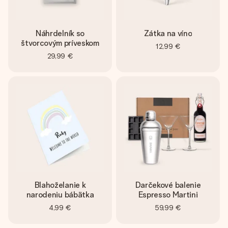
Náhrdelník so
Zátka na víno
štvorcovým príveskom
12,99 €
29,99 €
Blahoželanie k
Darčekové balenie
narodeniu bábätka
Espresso Martini
4,99 €
59,99 €