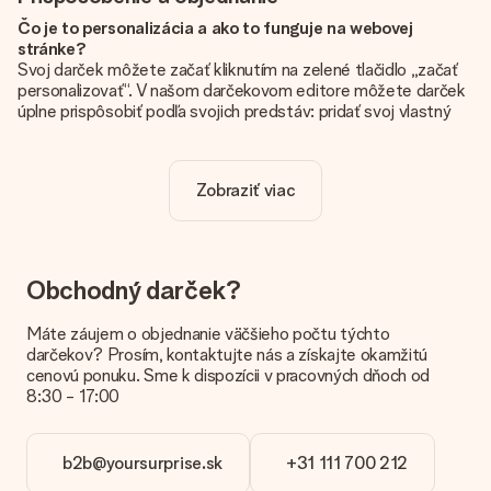
Čo je to personalizácia a ako to funguje na webovej
stránke?
Svoj darček môžete začať kliknutím na zelené tlačidlo „začať
personalizovať“. V našom darčekovom editore môžete darček
úplne prispôsobiť podľa svojich predstáv: pridať svoj vlastný
obrázok a / alebo text. Ak chcete, môžete sa tiež rozhodnúť
pre skvelý dizajn, aby bol váš darček skutočne jedinečný.
Zobraziť viac
Je personalizácia zahrnutá v cene?
Cena uvedená na webovej stránke zahŕňa personalizáciu Vášho
daru. Pekné a jasné!
Ako zistím, či má môj obrázok správnu kvalitu?
Obchodný darček?
Chceme sa uistiť, že ste so svojím darčekom úplne spokojní.
Preto je dôležité používať vysokokvalitné fotografie. Ak si nie
Máte záujem o objednanie väčšieho počtu týchto
ste istí kvalitou obrázka, kontaktujte náš tím služieb
darčekov? Prosím, kontaktujte nás a získajte okamžitú
zákazníkom a priložte svoju fotografiu spolu s darčekom, ktorý
cenovú ponuku. Sme k dispozícii v pracovných dňoch od
máte záujem objednať. Oni potom môžu skontrolovať kvalitu
8:30 - 17:00
za vás!
Aké formáty môžem odovzdať?
b2b@yoursurprise.sk
+31 111 700 212
Nahrajete súbory JPG a PNG do nášho editora. Je to príliš
technické alebo máte obrázok iného formátu, ktorý by ste