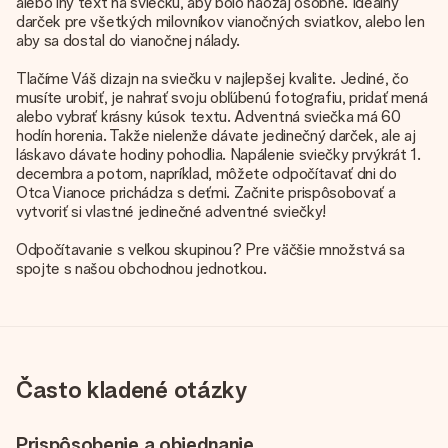
alebo iný text na sviečku, aby bolo naozaj osobné. Ideálny
darček pre všetkých milovníkov vianočných sviatkov, alebo len
aby sa dostal do vianočnej nálady.
Tlačíme Váš dizajn na sviečku v najlepšej kvalite. Jediné, čo
musíte urobiť, je nahrať svoju obľúbenú fotografiu, pridať mená
alebo vybrať krásny kúsok textu. Adventná sviečka má 60
hodín horenia. Takže nielenže dávate jedinečný darček, ale aj
láskavo dávate hodiny pohodlia. Napálenie sviečky prvýkrát 1.
decembra a potom, napríklad, môžete odpočítavať dni do
Otca Vianoce prichádza s deťmi. Začnite prispôsobovať a
vytvoriť si vlastné jedinečné adventné sviečky!
Odpočítavanie s veľkou skupinou? Pre väčšie množstvá sa
spojte s našou obchodnou jednotkou.
Často kladené otázky
Prispôsobenie a objednanie