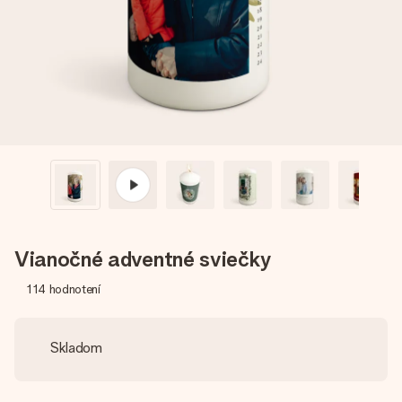
jej menom, vašou fotografiou alebo odkazom, ktorý naozaj
zahreje pri srdci. Žiadne zbytočnosti, len veľa lásky pre ten
pravý moment.
Vianočné adventné sviečky
114
hodnotení
Skladom