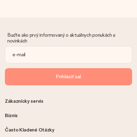
Dar dostal
Čo ak nie je dar úplne v súlade s mojimi záujmami?
Je nám ľúto, že váš dar nie je podľa vašich predstáv. Obráťte
sa na náš zákaznícky servis, ktorý Vám rád pomôže nájsť
vhodné riešenie.
Buďte ako prvý informovaný o aktuálnych ponukách a
Je faktúra odoslaná spolu s objednávkou?
novinkách
S objednávkou nie je odoslaná žiadna faktúra. Faktúru
dostanete vždy v potvrdzujúcom e-maile a vždy ju nájdete vo
svojom účte MySurprise. To znamená, že môžete mať dar
doručený priamo príjemcovi, čo z neho robí skutočné
prekvapenie!
Prihlásiť sa!
Zákaznícky servis
Biznis
Často Kladené Otázky