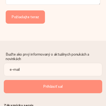
Ponúkame tieto spôsoby platby: iDeal, Paypal, kreditná karta,
faktúra cez Klarna alebo manuálny prevod. V prípade
manuálneho prevodu platby, prosím, vezmite do úvahy
Požiadajte teraz
dodatočný 3 dni na doručenie Vášho daru.
Dar dostal
Čo ak nie je dar úplne v súlade s mojimi záujmami?
Je nám ľúto, že váš dar nie je podľa vašich predstáv. Obráťte
sa na náš zákaznícky servis, ktorý Vám rád pomôže nájsť
vhodné riešenie.
Buďte ako prvý informovaný o aktuálnych ponukách a
Je faktúra odoslaná spolu s objednávkou?
novinkách
S objednávkou nie je odoslaná žiadna faktúra. Faktúru
dostanete vždy v potvrdzujúcom e-maile a vždy ju nájdete vo
svojom účte MySurprise. To znamená, že môžete mať dar
doručený priamo príjemcovi, čo z neho robí skutočné
prekvapenie!
Prihlásiť sa!
Zákaznícky servis