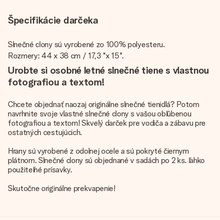
Špecifikácie darčeka
Slnečné clony sú vyrobené zo 100% polyesteru.
Rozmery: 44 x 38 cm / 17,3 "x 15".
Urobte si osobné letné slnečné tiene s vlastnou
fotografiou a textom!
Chcete objednať naozaj originálne slnečné tienidlá? Potom
navrhnite svoje vlastné slnečné clony s vašou obľúbenou
fotografiou a textom! Skvelý darček pre vodiča a zábavu pre
ostatných cestujúcich.
Hrany sú vyrobené z odolnej ocele a sú pokryté čiernym
plátnom. Slnečné clony sú objednané v sadách po 2 ks. ľahko
použiteľné prísavky.
Skutočne originálne prekvapenie!