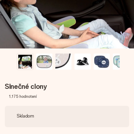
jej menom, vašou fotografiou alebo odkazom, ktorý naozaj
zahreje pri srdci. Žiadne zbytočnosti, len veľa lásky pre ten
pravý moment.
Slnečné clony
1,175
hodnotení
Skladom