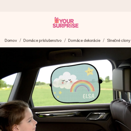
Objednaj dnes, odošleme do 1 prac. dňa
Domov
Domáce príslušenstvo
Domáce dekorácie
Slnečné clony
Váš darček starostlivo vyrobíme a bleskovo odošleme –
aby ste ho mohli darovať presne v ten správny okamih, keď
na tom najviac záleží.
4,7 (na základe +15 000 recenzií)
Naše darčeky inšpirujú. Zákazníci nás na Google Reviews
hodnotia známkou 4,7.
Kartička s venovaním zdarma
Vytvorte niečo výnimočné v pár jednoduchých krokoch – s