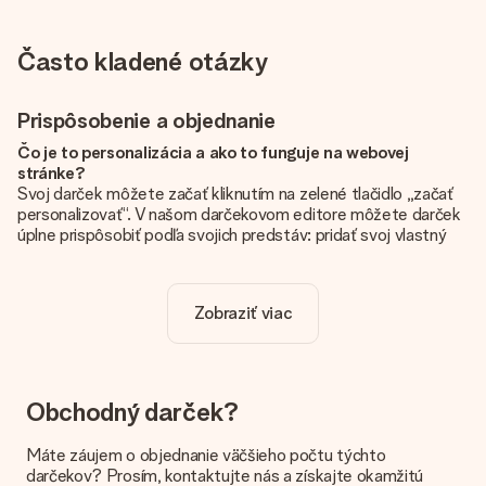
Často kladené otázky
Prispôsobenie a objednanie
Čo je to personalizácia a ako to funguje na webovej
stránke?
Svoj darček môžete začať kliknutím na zelené tlačidlo „začať
personalizovať“. V našom darčekovom editore môžete darček
úplne prispôsobiť podľa svojich predstáv: pridať svoj vlastný
obrázok a / alebo text. Ak chcete, môžete sa tiež rozhodnúť
pre skvelý dizajn, aby bol váš darček skutočne jedinečný.
Zobraziť viac
Je personalizácia zahrnutá v cene?
Cena uvedená na webovej stránke zahŕňa personalizáciu Vášho
daru. Pekné a jasné!
Ako zistím, či má môj obrázok správnu kvalitu?
Obchodný darček?
Chceme sa uistiť, že ste so svojím darčekom úplne spokojní.
Preto je dôležité používať vysokokvalitné fotografie. Ak si nie
Máte záujem o objednanie väčšieho počtu týchto
ste istí kvalitou obrázka, kontaktujte náš tím služieb
darčekov? Prosím, kontaktujte nás a získajte okamžitú
zákazníkom a priložte svoju fotografiu spolu s darčekom, ktorý