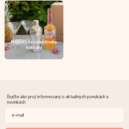
jej menom, vašou fotografiou alebo odkazom, ktorý naozaj
zahreje pri srdci. Žiadne zbytočnosti, len veľa lásky pre ten
pravý moment.
Nápady na valentínske
koktaily
Buďte ako prvý informovaný o aktuálnych ponukách a
novinkách